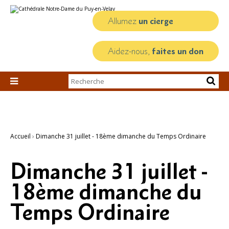
Aller
Outils
au
personnels
contenu.
Allumez
un cierge
|
Aller
à
la
Aidez-nous,
faites un don
navigation
Chercher par

Recherche
avancée…
Accueil
›
Dimanche 31 juillet - 18ème dimanche du Temps Ordinaire
Dimanche 31 juillet -
18ème dimanche du
Temps Ordinaire