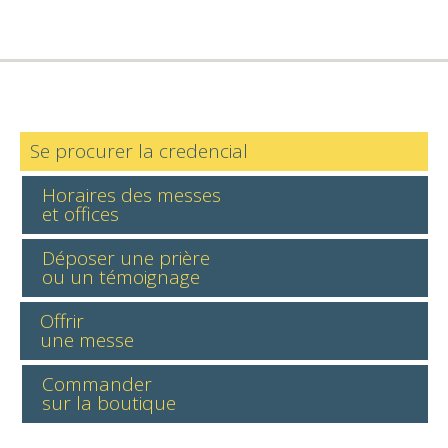
Se procurer la credencial
Horaires des messes
et offices
Déposer une prière
ou un témoignage
Offrir
une messe
Commander
sur la boutique