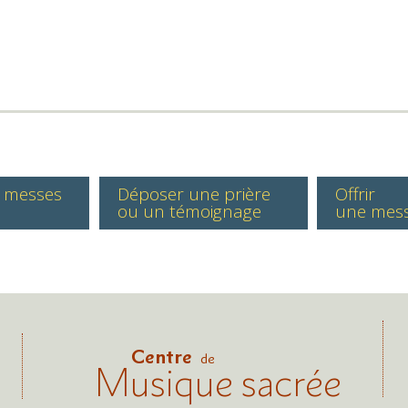
s messes
Déposer une prière
Offrir
ou un témoignage
une mes
Centre
de
Musique sacrée