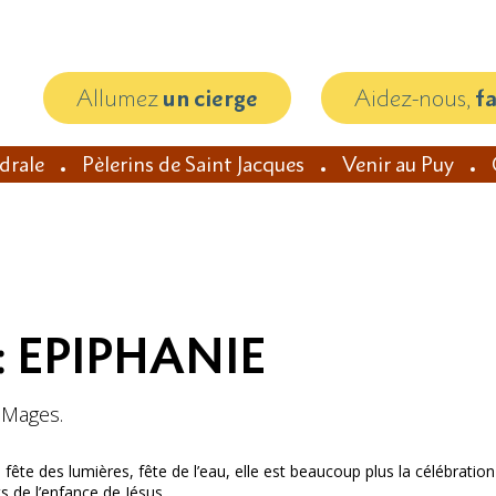
Allumez
un cierge
Aidez-nous,
f
édrale
Pèlerins de Saint Jacques
Venir au Puy
 : EPIPHANIE
s Mages.
: fête des lumières, fête de l’eau, elle est beaucoup plus la célébration
 de l’enfance de Jésus.