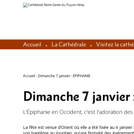
Aller
Outils
au
personnels
contenu.
|
Aller
à
la
navigation
Accueil
La Cathédrale
Visitez la cath
Accueil
›
Dimanche 7 janvier : EPIPHANIE
Dimanche 7 janvier
L'Épiphanie en Occident, c'est l'adoration de
La fête est venue d’Orient où elle a été fixée au 6 janvier 
son baptême au Jourdain, qu’une festivité des événements