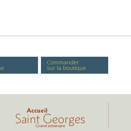
Commander
se
sur la boutique
Accueil
Saint Georges
Grand séminaire