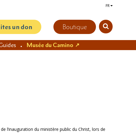
FR
aites un don
Boutique
Guides
Musée du Camino
 de l’inauguration du ministère public du Christ, lors de