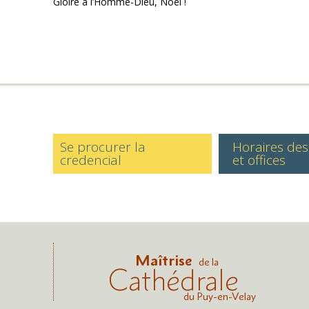
Gloire à l’Homme-Dieu, Noël !
Se procurer la
Horaires de
credencial
et offices
Maîtrise
de la
Cathédrale
du Puy-en-Velay