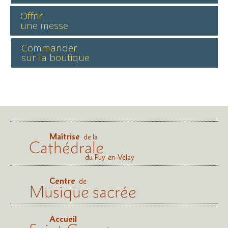
Offrir
une messe
Commander
sur la boutique
Maîtrise
de la
Cathédrale
du Puy-en-Velay
Centre
de
Musique sacrée
Accueil