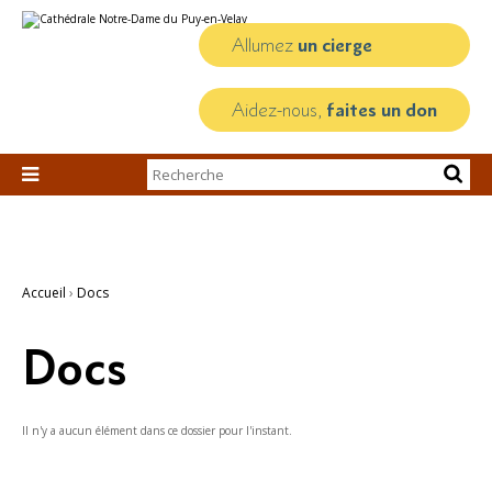
Aller
Outils
au
personnels
contenu.
Allumez
un cierge
|
Aller
à
la
Aidez-nous,
faites un don
navigation
Chercher par

Recherche
avancée…
Accueil
›
Docs
Docs
Il n'y a aucun élément dans ce dossier pour l'instant.