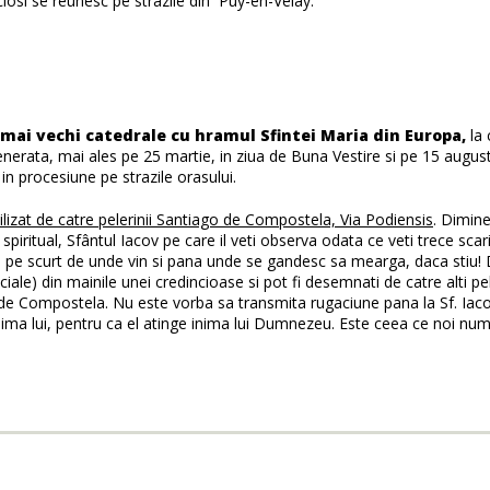
iosi se reunesc pe strazile din Puy-en-Velay.
mai vechi catedrale cu hramul Sfintei Maria din Europa,
la 
venerata, mai ales pe 25 martie, in ziua de Buna Vestire si pe 15 augu
in procesiune pe strazile orasului.
izat de catre pelerinii Santiago de Compostela, Via Podiensis
. Dimin
 spiritual, Sfântul Iacov pe care il veti observa odata ce veti trece scari
nd pe scurt de unde vin si pana unde se gandesc sa mearga, daca stiu!
iale) din mainile unei credincioase si pot fi desemnati de catre alti pe
go de Compostela. Nu este vorba sa transmita rugaciune pana la Sf. Iac
inima lui, pentru ca el atinge inima lui Dumnezeu. Este ceea ce noi nu