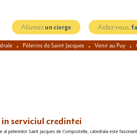
Allumez
un cierge
Aidez-nous,
f
édrale
Pèlerins de Saint Jacques
Venir au Puy
in serviciul credintei
 al pelerinilor Saint Jacques de Compostelle, catedrala este fascinant