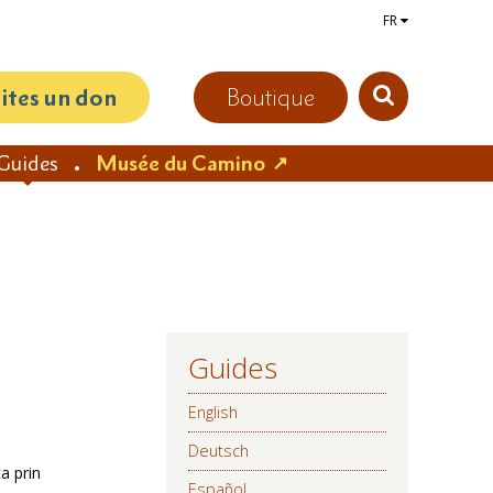
FR
aites un don
Boutique
Guides
Musée du Camino
Guides
NAVIGATION
English
Deutsch
a prin
Español