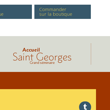
Commander
se
sur la boutique
Accueil
Saint Georges
Grand séminaire
twitter