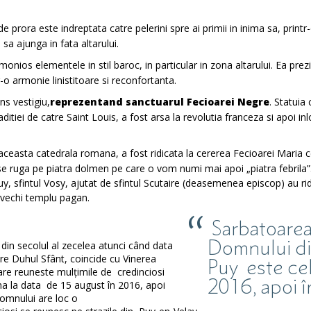
prora este indreptata catre pelerini spre ai primii in inima sa, printr
a ajunga in fata altarului.
monios elementele in stil baroc, in particular in zona altarului. Ea pre
r-o armonie linistitoare si reconfortanta.
ns vestigiu,
reprezentand sanctuarul Fecioarei Negre
. Statuia
itiei de catre Saint Louis, a fost arsa la revolutia franceza si apoi inl
 aceasta catedrala romana, a fost ridicata la cererea Fecioarei Maria c
se ruga pe piatra dolmen pe care o vom numi mai apoi „piatra febrila”
uy, sfintul Vosy, ajutat de sfintul Scutaire (deasemenea episcop) au ri
 vechi templu pagan.
Sarbatoarea
Domnului d
din secolul al zecelea atunci când data
ătre Duhul Sfânt, coincide cu Vinerea
Puy este ce
are reuneste mulțimile de credinciosi
2016, apoi 
ana la data de 15 august în 2016, apoi
omnului are loc o