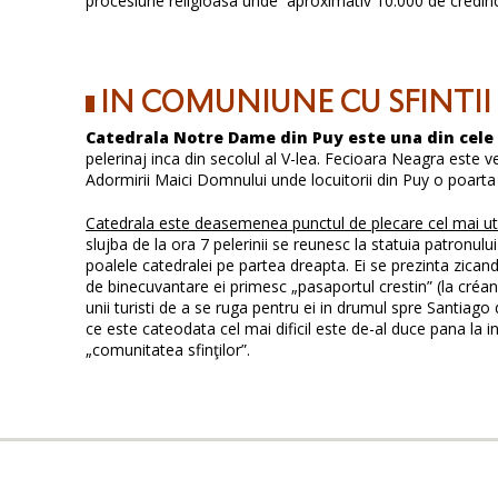
procesiune religioasa unde aproximativ 10.000 de credinc
IN COMUNIUNE CU SFINTII
Catedrala Notre Dame din Puy este una din cele 
pelerinaj inca din secolul al V-lea. Fecioara Neagra este 
Adormirii Maici Domnului unde locuitorii din Puy o poarta 
Catedrala este deasemenea punctul de plecare cel mai util
slujba de la ora 7 pelerinii se reunesc la statuia patronului
poalele catedralei pe partea dreapta. Ei se prezinta zica
de binecuvantare ei primesc „pasaportul crestin” (la créanc
unii turisti de a se ruga pentru ei in drumul spre Santia
ce este cateodata cel mai dificil este de-al duce pana la 
„comunitatea sfinţilor”.