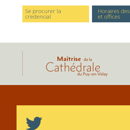
Se procurer la
Horaires de
credencial
et offices
Maîtrise
de la
Cathédrale
du Puy-en-Velay