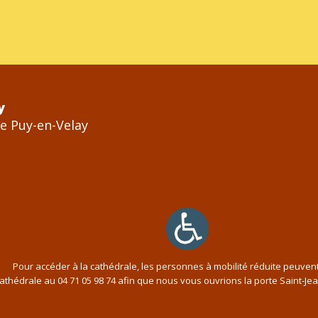
y
Le Puy-en-Velay
Pour accéder à la cathédrale, les personnes à mobilité réduite peuven
cathédrale au
04 71 05 98 74
afin que nous vous ouvrions la porte Saint-Je