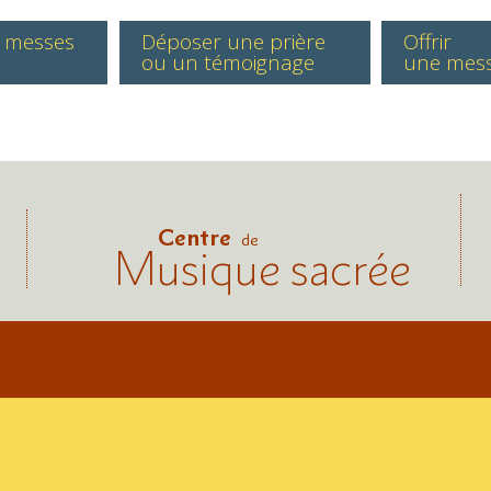
s messes
Déposer une prière
Offrir
ou un témoignage
une mes
Centre
de
Musique sacrée