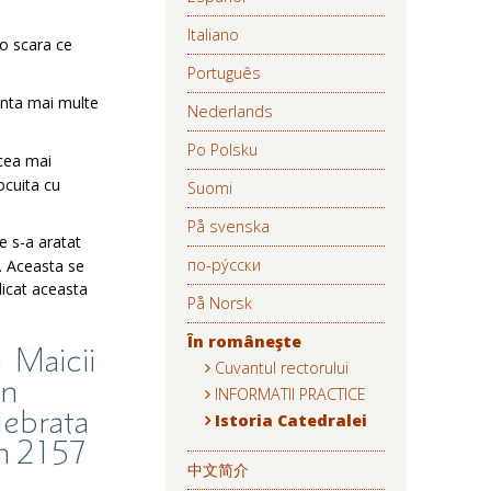
Italiano
-o scara ce
Português
zinta mai multe
Nederlands
Po Polsku
 cea mai
ocuita cu
Suomi
På svenska
e s-a aratat
по-ру́сски
. Aceasta se
dicat aceasta
På Norsk
În româneşte
 Maicii
Cuvantul rectorului
in
INFORMATII PRACTICE
lebrata în
Istoria Catedralei
în 2157
中文简介