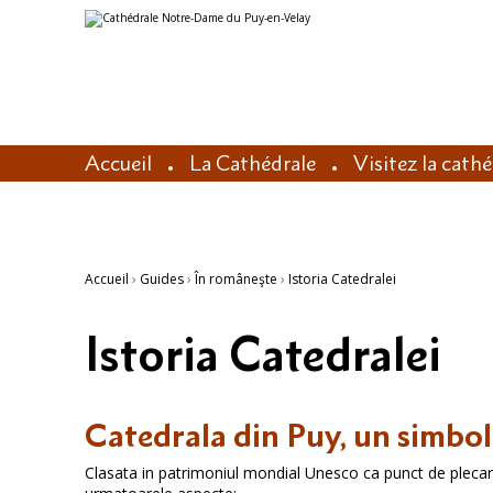
Aller
Outils
au
personnels
contenu.
|
Aller
à
la
navigation
Accueil
La Cathédrale
Visitez la cath
Accueil
›
Guides
›
În româneşte
›
Istoria Catedralei
Istoria Catedralei
Catedrala din Puy, un simbol 
Clasata in patrimoniul mondial Unesco ca punct de plecare