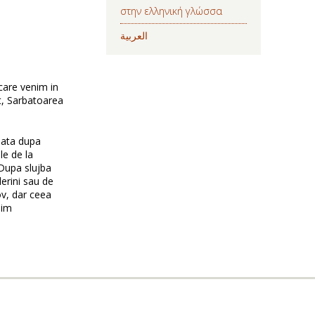
στην ελληνική γλώσσα
العربية
care venim in
st, Sarbatoarea
eata dupa
le de la
 Dupa slujba
lerini sau de
ov, dar ceea
mim