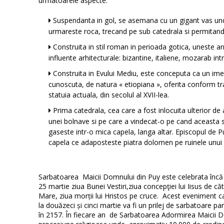
urmatoarele aspecte:
Suspendanta in gol, se asemana cu un gigant vas unde 
urmareste roca, trecand pe sub catedrala si permitand s
Construita in stil roman in perioada gotica, uneste ar
influente arhitecturale: bizantine, italiene, mozarab int
Construita in Evului Mediu, este conceputa ca un ime
cunoscuta, de natura « etiopiana », oferita conform trad
statuia actuala, din secolul al XVII-lea.
Prima catedrala, cea care a fost inlocuita ulterior de
unei bolnave si pe care a vindecat-o pe cand aceasta 
gaseste intr-o mica capela, langa altar. Episcopul de P
capela ce adaposteste piatra dolomen pe ruinele unui
Sarbatoarea Maicii Domnului din Puy este celebrata încă 
25 martie ziua Bunei Vestiri,ziua concepţiei lui Iisus de c
Mare, ziua morții lui Hristos pe cruce. Acest eveniment c
la douăzeci și cinci martie va fi un prilej de sarbatoare p
în 2157. În fiecare an de Sarbatoarea Adormirea Maicii D