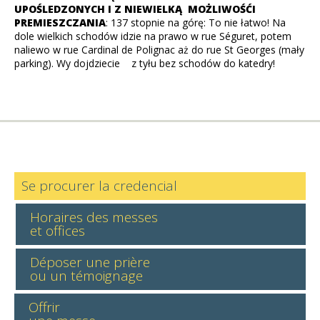
UPOŚLEDZONYCH I Z NIEWIELKĄ MOŻLIWOŚĆI
PREMIESZCZANIA
: 137 stopnie na górę: To nie łatwo! Na
dole wielkich schodów idzie na prawo w rue Séguret, potem
naliewo w rue Cardinal de Polignac aż do rue St Georges (mały
parking). Wy dojdziecie z tyłu bez schodów do katedry!
Se procurer la credencial
Horaires des messes
et offices
Déposer une prière
ou un témoignage
Offrir