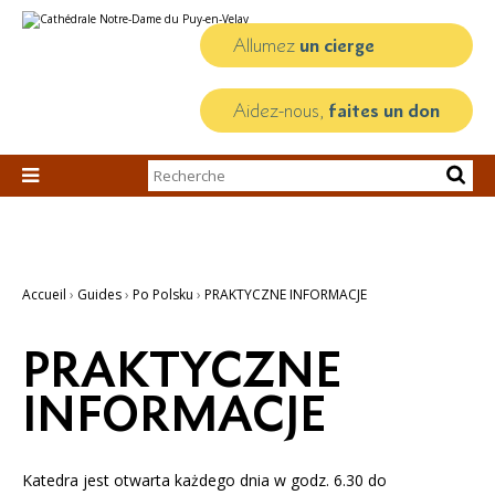
Aller
Outils
au
personnels
contenu.
Allumez
un cierge
|
Aller
à
la
Aidez-nous,
faites un don
navigation
Chercher par

Recherche
avancée…
Accueil
›
Guides
›
Po Polsku
›
PRAKTYCZNE INFORMACJE
PRAKTYCZNE
INFORMACJE
Katedra jest otwarta każdego dnia w godz. 6.30 do