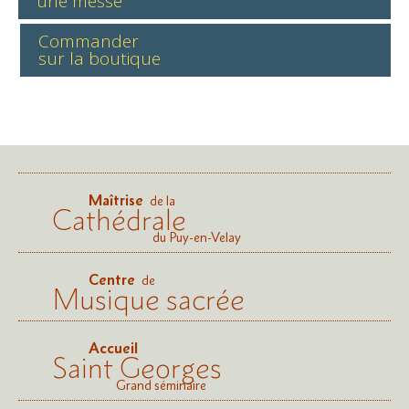
une messe
Commander
sur la boutique
Maîtrise
de la
Cathédrale
du Puy-en-Velay
Centre
de
Musique sacrée
Accueil
Saint Georges
Grand séminaire