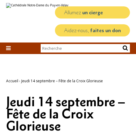
Aller
Outils
au
personnels
contenu.
Allumez
un cierge
|
Aller
à
la
Aidez-nous,
faites un don
navigation
Chercher par

Recherche
avancée…
Accueil
›
Jeudi 14 septembre – Fête de la Croix Glorieuse
Jeudi 14 septembre –
Fête de la Croix
Glorieuse