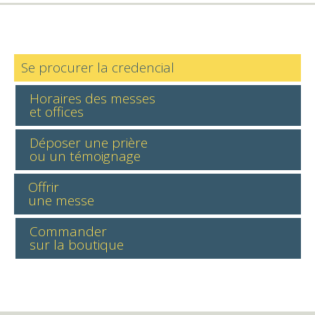
Se procurer la credencial
Horaires des messes
et offices
Déposer une prière
ou un témoignage
Offrir
une messe
Commander
sur la boutique