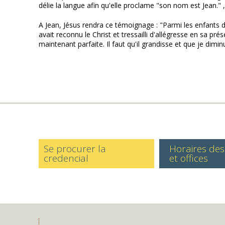
délie la langue afin qu'elle proclame "son nom est Jean." , 
A Jean, Jésus rendra ce témoignage : "Parmi les enfants d
avait reconnu le Christ et tressailli d'allégresse en sa prése
maintenant parfaite. Il faut qu'il grandisse et que je dimin
Se procurer la
Horaires de
credencial
et offices