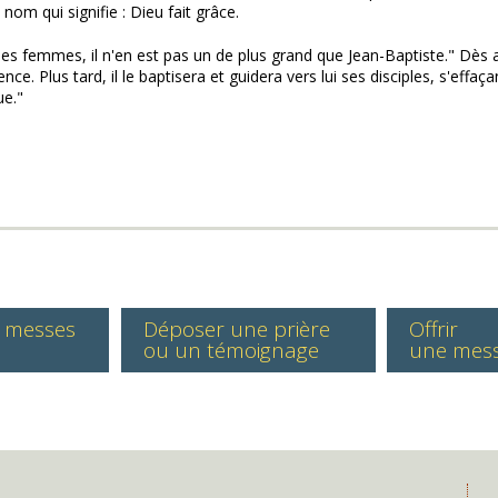
nom qui signifie : Dieu fait grâce.
es femmes, il n'en est pas un de plus grand que Jean-Baptiste." Dès av
nce. Plus tard, il le baptisera et guidera vers lui ses disciples, s'effaçan
ue."
s messes
Déposer une prière
Offrir
ou un témoignage
une mes