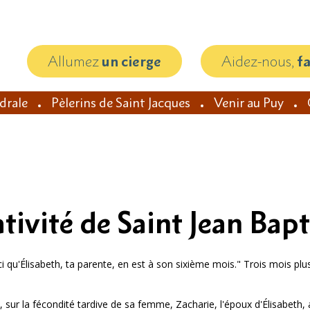
Allumez
un cierge
Aidez-nous,
f
édrale
Pèlerins de Saint Jacques
Venir au Puy
ativité de Saint Jean Bapt
ci qu'Élisabeth, ta parente, en est à son sixième mois." Trois mois plus
e, sur la fécondité tardive de sa femme, Zacharie, l'époux d'Élisabeth, 