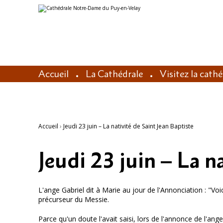
Aller
Outils
au
personnels
contenu.
|
Aller
à
la
navigation
Accueil
La Cathédrale
Visitez la cath
Accueil
›
Jeudi 23 juin – La nativité de Saint Jean Baptiste
Jeudi 23 juin – La n
L'ange Gabriel dit à Marie au jour de l'Annonciation : "Voi
précurseur du Messie.
Parce qu'un doute l'avait saisi, lors de l'annonce de l'ang