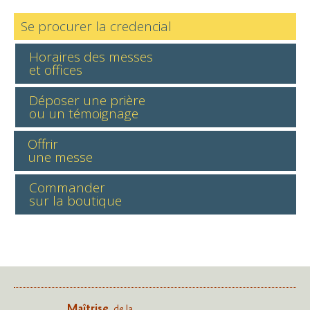
Se procurer la credencial
Horaires des messes
et offices
Déposer une prière
ou un témoignage
Offrir
une messe
Commander
sur la boutique
Maîtrise
de la