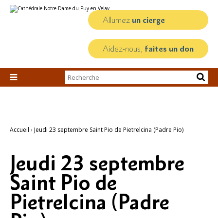
Aller
Outils
au
personnels
contenu.
Allumez
un cierge
|
Aller
à
la
Aidez-nous,
faites un don
navigation
Chercher par

Recherche
avancée…
Accueil
›
Jeudi 23 septembre Saint Pio de Pietrelcina (Padre Pio)
Jeudi 23 septembre
Saint Pio de
Pietrelcina (Padre