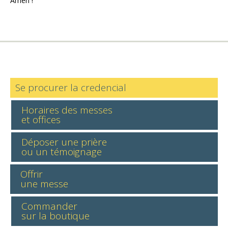
Amen !
Se procurer la credencial
Horaires des messes
et offices
Déposer une prière
ou un témoignage
Offrir
une messe
Commander
sur la boutique