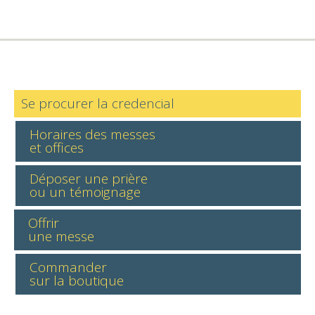
Se procurer la credencial
Horaires des messes
et offices
Déposer une prière
ou un témoignage
Offrir
une messe
Commander
sur la boutique