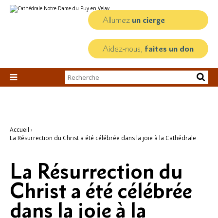
Aller
Outils
au
personnels
contenu.
Allumez
un cierge
|
Aller
à
la
Aidez-nous,
faites un don
navigation
Chercher par

Recherche
avancée…
Accueil
›
La Résurrection du Christ a été célébrée dans la joie à la Cathédrale
La Résurrection du
Christ a été célébrée
dans la joie à la