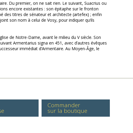
ire. Du premier, on ne sait rien. Le suivant, Suacrius ou
ions encore existantes : son épitaphe sur le fronton
 des titres de sénateur et architecte (artefex) ; enfin
oint son nom à celui de Vosy, pour indiquer qu’ils
e église de Notre-Dame, avant le milieu du V siècle. Son
e suivant Armentarius signa en 451, avec d’autres évêques
, successeur immédiat d’Armentaire. Au Moyen-Âge, le
Commander
se
sur la boutique