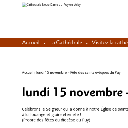
Aller
Outils
au
personnels
contenu.
|
Aller
à
la
navigation
Accueil
La Cathédrale
Visitez la cath
Accueil
›
lundi 15 novembre – Fête des saints évêques du Puy
lundi 15 novembre –
Célébrons le Seigneur qui a donné à notre Église de sain
à lui louange et gloire éternelle !
(Propre des fêtes du diocèse du Puy)