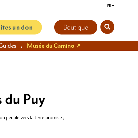
FR
aites un don
Boutique
Guides
Musée du Camino
s du Puy
on peuple vers la terre promise ;