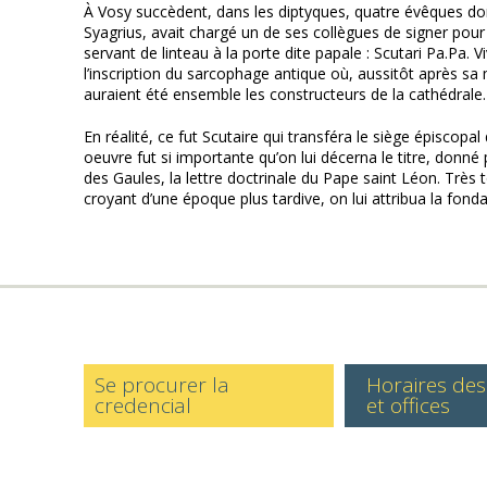
À Vosy succèdent, dans les diptyques, quatre évêques dont 
Syagrius, avait chargé un de ses collègues de signer pour
servant de linteau à la porte dite papale : Scutari Pa.Pa. 
l’inscription du sarcophage antique où, aussitôt après sa 
auraient été ensemble les constructeurs de la cathédrale.
En réalité, ce fut Scutaire qui transféra le siège épiscopal
oeuvre fut si importante qu’on lui décerna le titre, donn
des Gaules, la lettre doctrinale du Pape saint Léon. Très
croyant d’une époque plus tardive, on lui attribua la fonda
Se procurer la
Horaires de
credencial
et offices