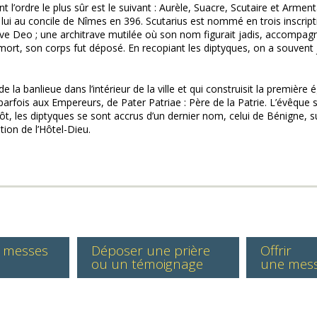
l’ordre le plus sûr est le suivant : Aurèle, Suacre, Scutaire et Armenta
 lui au concile de Nîmes en 396. Scutarius est nommé en trois inscript
Vive Deo ; une architrave mutilée où son nom figurait jadis, accompagné
mort, son corps fut déposé. En recopiant les diptyques, on a souvent j
 de la banlieue dans l’intérieur de la ville et qui construisit la premièr
é parfois aux Empereurs, de Pater Patriae : Père de la Patrie. L’évêqu
 tôt, les diptyques se sont accrus d’un dernier nom, celui de Bénigne
tion de l’Hôtel-Dieu.
s messes
Déposer une prière
Offrir
ou un témoignage
une mes