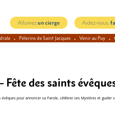
Allumez
un cierge
Aidez-nous,
f
édrale
Pèlerins de Saint Jacques
Venir au Puy
 Fête des saints évêque
ts évêques pour annoncer sa Parole, célébrer ses Mystères et guider s