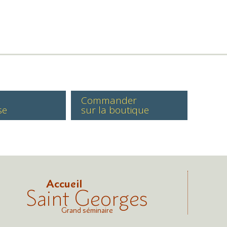
Commander
se
sur la boutique
Accueil
Saint Georges
Grand séminaire