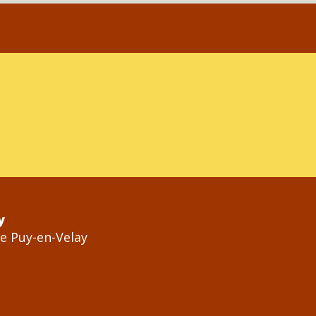
y
Le Puy-en-Velay