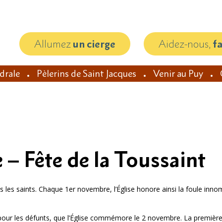
Allumez
un cierge
Aidez-nous,
f
édrale
Pèlerins de Saint Jacques
Venir au Puy
– Fête de la Toussaint
 les saints. Chaque 1er novembre, l’Église honore ainsi la foule innom
 pour les défunts, que l’Église commémore le 2 novembre. La première c