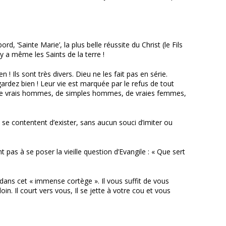
rd, ‘Sainte Marie’, la plus belle réussite du Christ (le Fils
 y a même les Saints de la terre !
Ils sont très divers. Dieu ne les fait pas en série.
ardez bien ! Leur vie est marquée par le refus de tout
nt de vrais hommes, de simples hommes, de vraies femmes,
s se contentent d’exister, sans aucun souci d’imiter ou
 pas à se poser la vieille question d’Evangile : « Que sert
dans cet « immense cortège ». Il vous suffit de vous
n. Il court vers vous, Il se jette à votre cou et vous