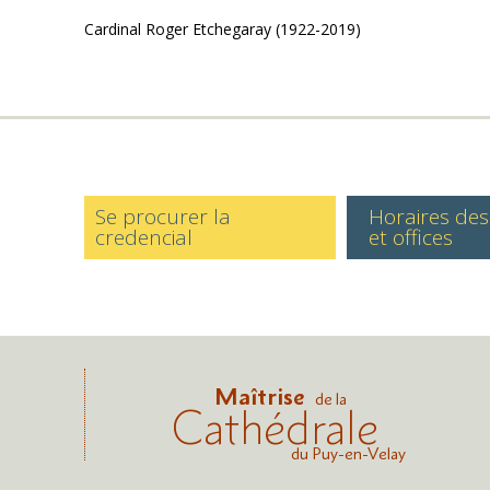
Cardinal Roger Etchegaray (1922-2019)
Se procurer la
Horaires de
credencial
et offices
Maîtrise
de la
Cathédrale
du Puy-en-Velay