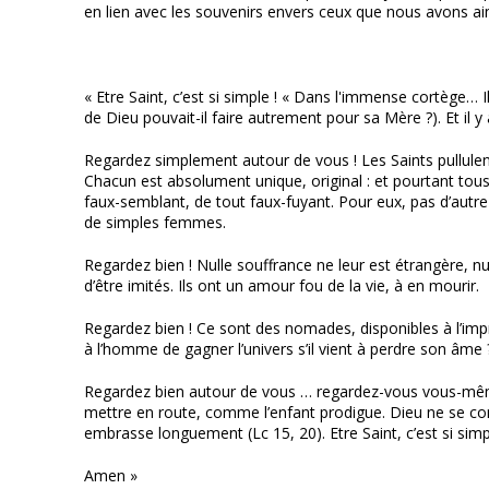
en lien avec les souvenirs envers ceux que nous avons a
« Etre Saint, c’est si simple ! « Dans l'immense cortège… Il 
de Dieu pouvait-il faire autrement pour sa Mère ?). Et il y
Regardez simplement autour de vous ! Les Saints pullulent 
Chacun est absolument unique, original : et pourtant tous 
faux-semblant, de tout faux-fuyant. Pour eux, pas d’aut
de simples femmes.
Regardez bien ! Nulle souffrance ne leur est étrangère, nul
d’être imités. Ils ont un amour fou de la vie, à en mourir.
Regardez bien ! Ce sont des nomades, disponibles à l’imprév
à l’homme de gagner l’univers s’il vient à perdre son âme ?
Regardez bien autour de vous … regardez-vous vous-même, 
mettre en route, comme l’enfant prodigue. Dieu ne se conte
embrasse longuement (Lc 15, 20). Etre Saint, c’est si simpl
Amen »