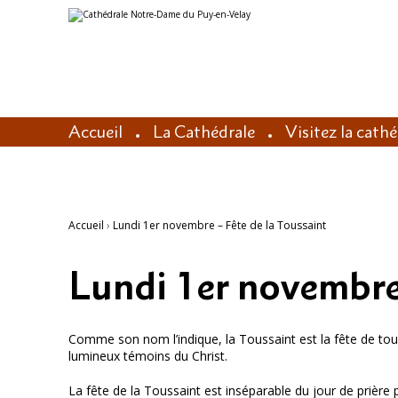
Aller
Outils
au
personnels
contenu.
|
Aller
à
la
navigation
Accueil
La Cathédrale
Visitez la cath
Accueil
›
Lundi 1er novembre – Fête de la Toussaint
Lundi 1er novembre 
Comme son nom l’indique, la Toussaint est la fête de tous
lumineux témoins du Christ.
La fête de la Toussaint est inséparable du jour de prière