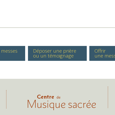
s messes
Déposer une prière
Offrir
ou un témoignage
une mes
Centre
de
Musique sacrée