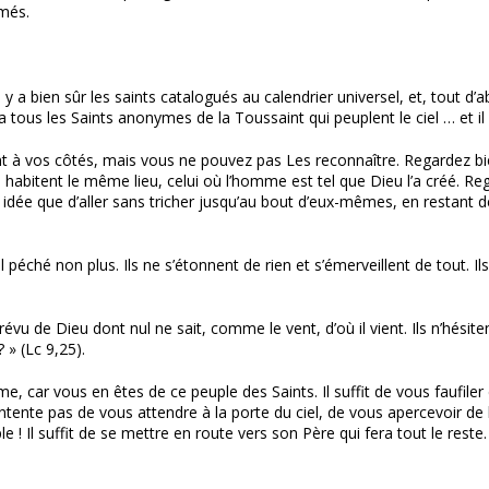
imés.
y a bien sûr les saints catalogués au calendrier universel, et, tout d’abo
 a tous les Saints anonymes de la Toussaint qui peuplent le ciel … et il
à vos côtés, mais vous ne pouvez pas Les reconnaître. Regardez bien ! 
habitent le même lieu, celui où l’homme est tel que Dieu l’a créé. Reg
re idée que d’aller sans tricher jusqu’au bout d’eux-mêmes, en resta
 péché non plus. Ils ne s’étonnent de rien et s’émerveillent de tout. Il
u de Dieu dont nul ne sait, comme le vent, d’où il vient. Ils n’hésitent
 » (Lc 9,25).
car vous en êtes de ce peuple des Saints. Il suffit de vous faufiler 
nte pas de vous attendre à la porte du ciel, de vous apercevoir de loi
e ! Il suffit de se mettre en route vers son Père qui fera tout le reste.