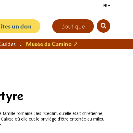
FR
aites un don
Boutique
Guides
Musée du Camino
rtyre
mille romaine : les "Cecilii", qu'elle était chrétienne,
alixte où elle eut le privilège d'être enterrée au milieu
.