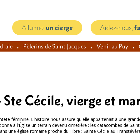
Allumez
un cierge
Aidez-nous,
f
édrale
Pèlerins de Saint Jacques
Venir au Puy
Ste Cécile, vierge et ma
té féminine. L'histoire nous assure qu'elle appartenait à une grande fa
 donna à l'Église un terrain devenu cimetière : les catacombes de Saint C
dans une église romaine proche du Tibre : Sainte Cécile au Transtévère