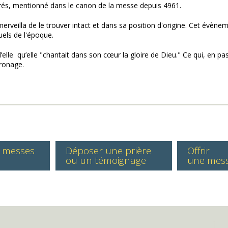
nérés, mentionné dans le canon de la messe depuis 4961.
erveilla de le trouver intact et dans sa position d'origine. Cet évènemen
tuels de l'époque.
lle qu’elle "chantait dans son cœur la gloire de Dieu." Ce qui, en pas
ronage.
s messes
Déposer une prière
Offrir
ou un témoignage
une mes