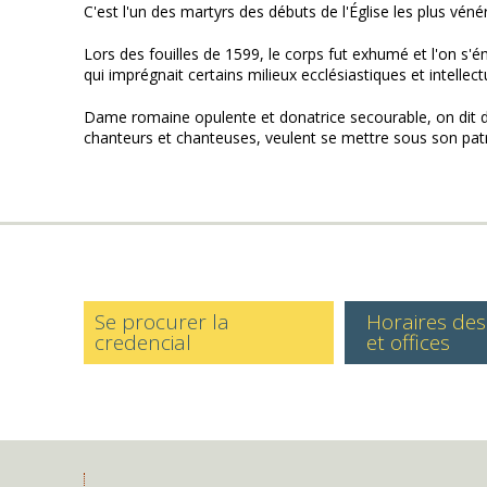
C'est l'un des martyrs des débuts de l'Église les plus vé
Lors des fouilles de 1599, le corps fut exhumé et l'on s'ém
qui imprégnait certains milieux ecclésiastiques et intellec
Dame romaine opulente et donatrice secourable, on dit d’e
chanteurs et chanteuses, veulent se mettre sous son pat
Se procurer la
Horaires de
credencial
et offices