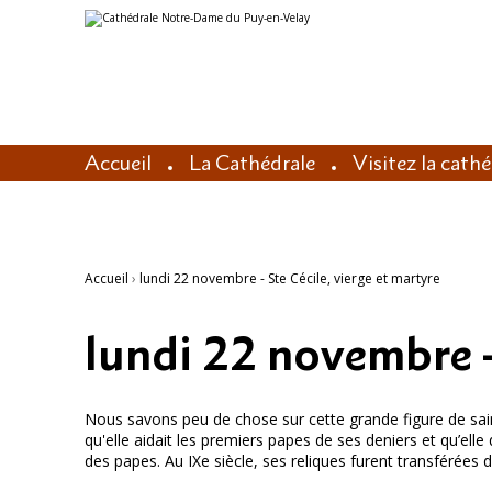
Aller
Outils
au
personnels
contenu.
|
Aller
à
la
navigation
Accueil
La Cathédrale
Visitez la cath
Accueil
›
lundi 22 novembre - Ste Cécile, vierge et martyre
lundi 22 novembre - 
Nous savons peu de chose sur cette grande figure de sainte
qu'elle aidait les premiers papes de ses deniers et qu’elle
des papes. Au IXe siècle, ses reliques furent transférées 