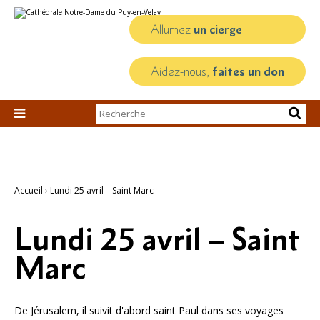
Aller
Outils
au
personnels
contenu.
Allumez
un cierge
|
Aller
à
la
Aidez-nous,
faites un don
navigation
Chercher par

Recherche
avancée…
Accueil
›
Lundi 25 avril – Saint Marc
Lundi 25 avril – Saint
Marc
De Jérusalem, il suivit d'abord saint Paul dans ses voyages