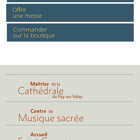
Offrir
une messe
Commander
sur la boutique
Maîtrise
de la
Cathédrale
du Puy-en-Velay
Centre
de
Musique sacrée
Accueil