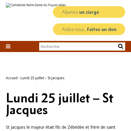
Aller
Outils
au
personnels
contenu.
Allumez
un cierge
|
Aller
à
la
Aidez-nous,
faites un don
navigation
Chercher par

Recherche
avancée…
Accueil
›
Lundi 25 juillet – St Jacques
Lundi 25 juillet – St
Jacques
St Jacques le majeur était fils de Zébédée et frère de saint