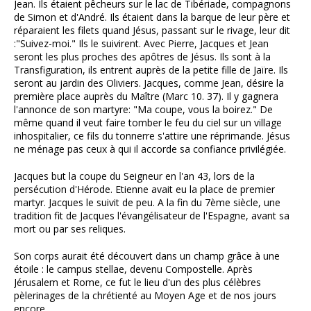
Jean. Ils étaient pêcheurs sur le lac de Tibériade, compagnons
de Simon et d'André. Ils étaient dans la barque de leur père et
réparaient les filets quand Jésus, passant sur le rivage, leur dit
:"Suivez-moi." Ils le suivirent. Avec Pierre, Jacques et Jean
seront les plus proches des apôtres de Jésus. Ils sont à la
Transfiguration, ils entrent auprès de la petite fille de Jaïre. Ils
seront au jardin des Oliviers. Jacques, comme Jean, désire la
première place auprès du Maître (Marc 10. 37). Il y gagnera
l'annonce de son martyre: "Ma coupe, vous la boirez." De
même quand il veut faire tomber le feu du ciel sur un village
inhospitalier, ce fils du tonnerre s'attire une réprimande. Jésus
ne ménage pas ceux à qui il accorde sa confiance privilégiée.
Jacques but la coupe du Seigneur en l'an 43, lors de la
persécution d'Hérode. Etienne avait eu la place de premier
martyr. Jacques le suivit de peu. A la fin du 7ème siècle, une
tradition fit de Jacques l'évangélisateur de l'Espagne, avant sa
mort ou par ses reliques.
Son corps aurait été découvert dans un champ grâce à une
étoile : le campus stellae, devenu Compostelle. Après
Jérusalem et Rome, ce fut le lieu d'un des plus célèbres
pèlerinages de la chrétienté au Moyen Age et de nos jours
encore.