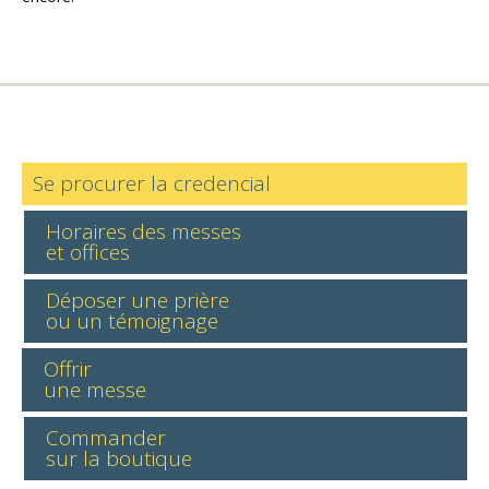
Se procurer la credencial
Horaires des messes
et offices
Déposer une prière
ou un témoignage
Offrir
une messe
Commander
sur la boutique