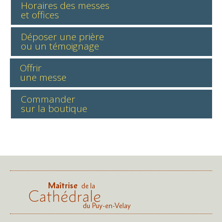
Horaires des messes
et offices
Déposer une prière
ou un témoignage
Offrir
une messe
Commander
sur la boutique
Maîtrise
de la
Cathédrale
du Puy-en-Velay