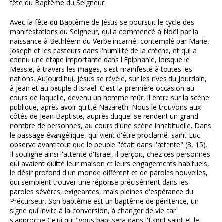
fête du Baptême du Seigneur.
Avec la fête du Baptême de Jésus se poursuit le cycle des
manifestations du Seigneur, qui a commencé à Noël par la
naissance à Bethléem du Verbe incarné, contemplé par Marie,
Joseph et les pasteurs dans l'humilité de la crèche, et qui a
connu une étape importante dans l'Epiphanie, lorsque le
Messie, à travers les mages, s'est manifesté à toutes les
nations. Aujourd'hui, Jésus se révèle, sur les rives du Jourdain,
à Jean et au peuple d'Israël. C'est la première occasion au
cours de laquelle, devenu un homme mûr, il entre sur la scène
publique, après avoir quitté Nazareth. Nous le trouvons aux
côtés de Jean-Baptiste, auprès duquel se rendent un grand
nombre de personnes, au cours d'une scène inhabituelle. Dans
le passage évangélique, qui vient d'être proclamé, saint Luc
observe avant tout que le peuple "était dans l'attente" (3, 15).
Il souligne ainsi l'attente d'Israël, il perçoit, chez ces personnes
qui avaient quitté leur maison et leurs engagements habituels,
le désir profond d'un monde différent et de paroles nouvelles,
qui semblent trouver une réponse précisément dans les
paroles sévères, exigeantes, mais pleines d'espérance du
Précurseur. Son baptême est un baptême de pénitence, un
signe qui invite à la conversion, à changer de vie car
s'approche Celui qui "vous baptisera dans l'Esprit saint et le