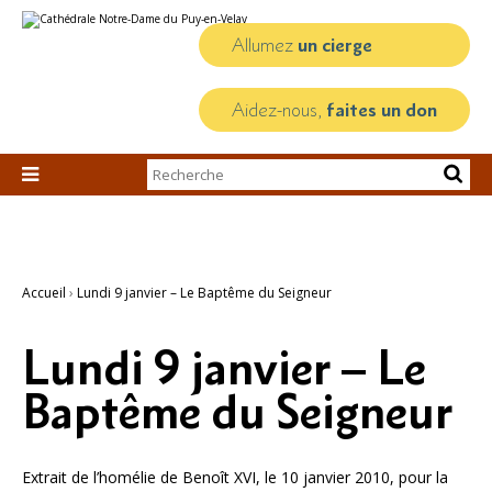
Aller
Outils
au
personnels
contenu.
Allumez
un cierge
|
Aller
à
la
Aidez-nous,
faites un don
navigation
Chercher par

Recherche
avancée…
Accueil
›
Lundi 9 janvier – Le Baptême du Seigneur
Lundi 9 janvier – Le
Baptême du Seigneur
Extrait de l’homélie de Benoît XVI, le 10 janvier 2010, pour la