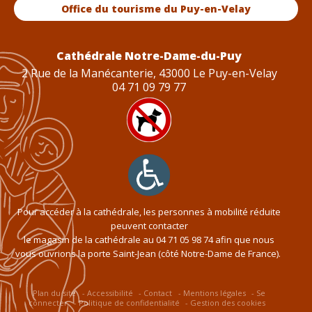
Office du tourisme du Puy-en-Velay
Cathédrale Notre-Dame-du-Puy
2 Rue de la Manécanterie, 43000 Le Puy-en-Velay
04 71 09 79 77
Pour accéder à la cathédrale, les personnes à mobilité réduite
peuvent contacter
le magasin de la cathédrale au
04 71 05 98 74
afin que nous
vous ouvrions la porte Saint-Jean (côté Notre-Dame de France).
Plan du site
Accessibilité
Contact
Mentions légales
Se
connecter
Politique de confidentialité
Gestion des cookies