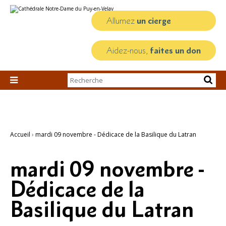
Aller
Outils
au
personnels
contenu.
Allumez
un cierge
|
Aller
à
la
Aidez-nous,
faites un don
navigation
Chercher par

Recherche
avancée…
Accueil
›
mardi 09 novembre - Dédicace de la Basilique du Latran
mardi 09 novembre -
Dédicace de la
Basilique du Latran