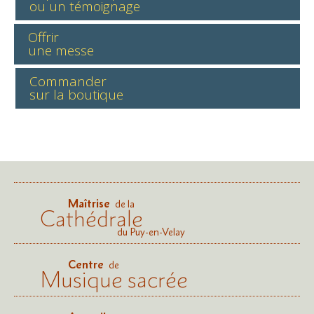
ou un témoignage
Offrir
une messe
Commander
sur la boutique
Maîtrise
de la
Cathédrale
du Puy-en-Velay
Centre
de
Musique sacrée