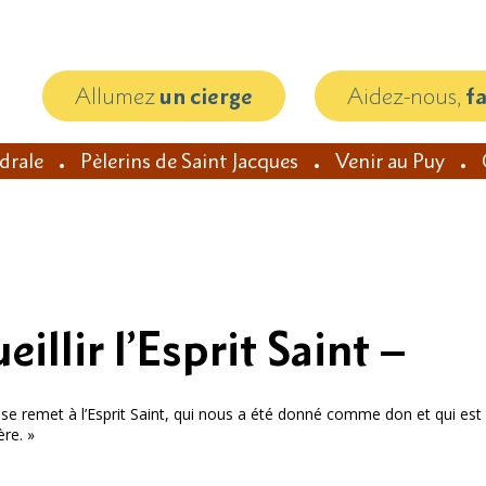
Allumez
un cierge
Aidez-nous,
f
édrale
Pèlerins de Saint Jacques
Venir au Puy
llir l’Esprit Saint –
 il se remet à l’Esprit Saint, qui nous a été donné comme don et qui est p
ère. »