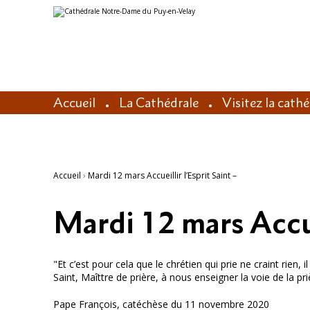
Aller
Outils
au
personnels
contenu.
|
Aller
à
la
navigation
Accueil
La Cathédrale
Visitez la cath
Accueil
›
Mardi 12 mars Accueillir l’Esprit Saint –
Mardi 12 mars Accuei
"Et c’est pour cela que le chrétien qui prie ne craint rien,
Saint, Maîttre de prière, à nous enseigner la voie de la pri
Pape François, catéchèse du 11 novembre 2020