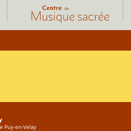
Centre
de
Musique sacrée
y
Le Puy-en-Velay