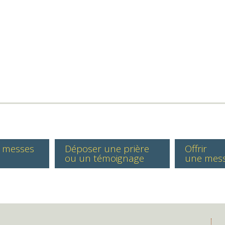
s messes
Déposer une prière
Offrir
ou un témoignage
une mes