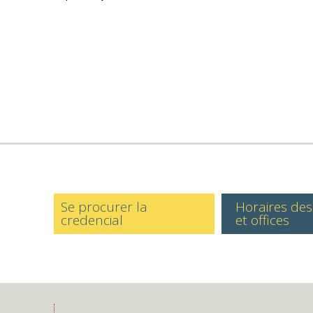
Se procurer la
Horaires de
credencial
et offices