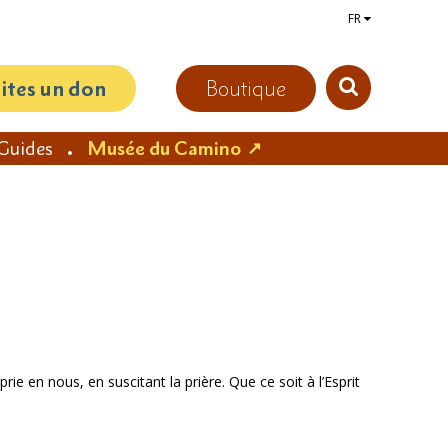
FR
aites un don
Boutique
Guides
Musée du Camino
rie en nous, en suscitant la prière. Que ce soit à l’Esprit