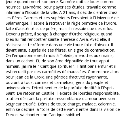
jeune quand meurt son père. Sa mère doit se louer comme
nourrice. Lui-même, pour payer ses études, travaille comme
infirmier à l'hôpital de la ville. A 21 ans, il décide d'entrer chez
les Pères Carmes et ses supérieurs l'envoient à l'Université de
Salamanque. Il aspire à retrouver la règle primitive de l'Ordre,
faite d'austérité et de prière, mais il n'essuie que des refus.
Devenu prêtre, il songe à changer d'Ordre religieux, quand
Dieu lui fait rencontrer sainte Thérèse d'Avila. Avec elle, il
réalisera cette réforme dans une vie toute faite d'absolu. Il
devint ainsi, auprès de ses frères, un signe de contradiction.
On l'emprisonne neuf mois à Tolède, menottes aux mains,
dans un cachot. Et, de son âme dépouillée de tout appui
humain, jaillira le " Cantique spirituel ". Il finit par s'enfuir et il
est recueilli par des carmélites déchaussées. Commence alors
pour Jean de la Croix, une période d'activité rayonnante,
ouvrant à tous, carmes et carmélites, gens du peuple et
universitaires, l'étroit sentier de la parfaite docilité à l'Esprit-
Saint. De retour en Castille, il exerce de lourdes responsabilité,
tout en désirant la parfaite ressemblance d'amour avec son
Seigneur crucifié. Démis de toute charge, malade, calomnié,
enfin se déchire la "toile de cette vie", il entre dans la vision de
Dieu et va chanter son Cantique spirituel.