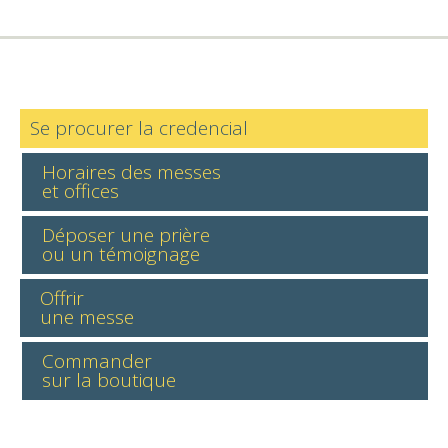
Se procurer la credencial
Horaires des messes
et offices
Déposer une prière
ou un témoignage
Offrir
une messe
Commander
sur la boutique