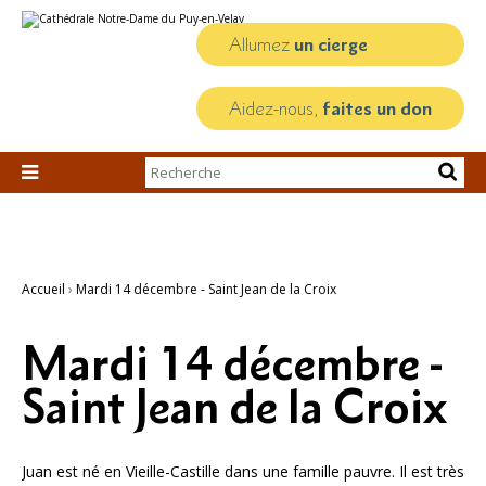
Aller
Outils
au
personnels
contenu.
Allumez
un cierge
|
Aller
à
la
Aidez-nous,
faites un don
navigation
Chercher par

Recherche
avancée…
Accueil
›
Mardi 14 décembre - Saint Jean de la Croix
Mardi 14 décembre -
Saint Jean de la Croix
Juan est né en Vieille-Castille dans une famille pauvre. Il est très