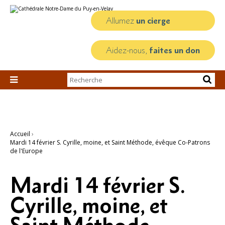
Aller
Outils
au
personnels
contenu.
Allumez
un cierge
|
Aller
à
la
Aidez-nous,
faites un don
navigation
Chercher par

Recherche
avancée…
Accueil
›
Mardi 14 février S. Cyrille, moine, et Saint Méthode, évêque Co-Patrons
de l'Europe
Mardi 14 février S.
Cyrille, moine, et