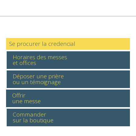
Se procurer la credencial
Horaires des messes
et offices
Déposer une prière
ou un témoignage
Offrir
une messe
Commander
sur la boutique