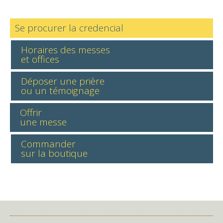
Se procurer la credencial
Horaires des messes
et offices
Déposer une prière
ou un témoignage
Offrir
une messe
Commander
sur la boutique