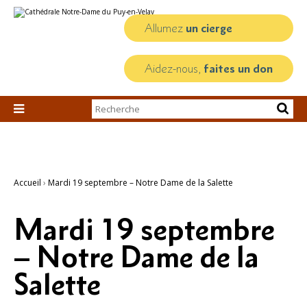
Aller
Outils
au
personnels
contenu.
Allumez
un cierge
|
Aller
à
la
Aidez-nous,
faites un don
navigation
Chercher par

Recherche
avancée…
Accueil
›
Mardi 19 septembre – Notre Dame de la Salette
Mardi 19 septembre
– Notre Dame de la
Salette