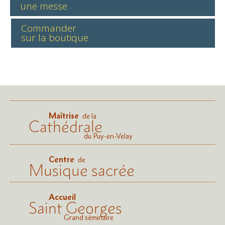
une messe
Commander
sur la boutique
Maîtrise
de la
Cathédrale
du Puy-en-Velay
Centre
de
Musique sacrée
Accueil
Saint Georges
Grand séminaire