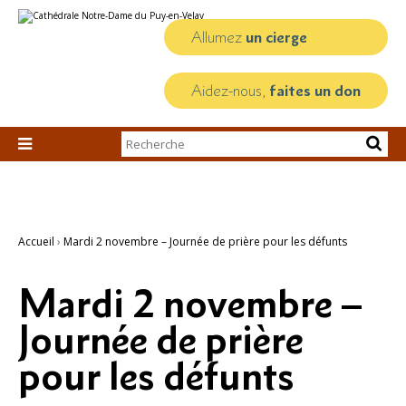
Aller
Outils
au
personnels
contenu.
Allumez
un cierge
|
Aller
à
la
Aidez-nous,
faites un don
navigation
Chercher par

Recherche
avancée…
Accueil
›
Mardi 2 novembre – Journée de prière pour les défunts
Mardi 2 novembre –
Journée de prière
pour les défunts