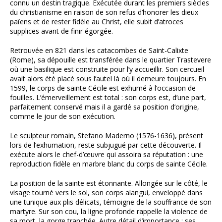
connu un destin tragique. Exécutée durant les premiers siècles
du christianisme en raison de son refus d’honorer les dieux
païens et de rester fidèle au Christ, elle subit d’atroces
supplices avant de finir égorgée.
Retrouvée en 821 dans les catacombes de Saint-Calixte
(Rome), sa dépouille est transférée dans le quartier Trastevere
où une basilique est construite pour l’y accueillir. Son cercueil
avait alors été placé sous l’autel là où il demeure toujours. En
1599, le corps de sainte Cécile est exhumé à l’occasion de
fouilles. L’émerveillement est total : son corps est, d’une part,
parfaitement conservé mais il a gardé sa position d’origine,
comme le jour de son exécution.
Le sculpteur romain, Stefano Maderno (1576-1636), présent
lors de l’exhumation, reste subjugué par cette découverte. Il
exécute alors le chef-d’œuvre qui assoira sa réputation : une
reproduction fidèle en marbre blanc du corps de sainte Cécile.
La position de la sainte est étonnante. Allongée sur le côté, le
visage tourné vers le sol, son corps alangui, enveloppé dans
une tunique aux plis délicats, témoigne de la souffrance de son
martyre. Sur son cou, la ligne profonde rappelle la violence de
sa mort, la gorge tranchée. Autre détail d’importance : ses