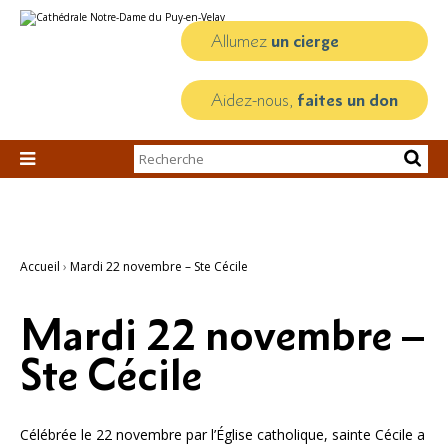
Aller
Outils
au
personnels
contenu.
Allumez
un cierge
|
Aller
à
la
Aidez-nous,
faites un don
navigation
Chercher par

Recherche
avancée…
Accueil
›
Mardi 22 novembre – Ste Cécile
Mardi 22 novembre –
Ste Cécile
Célébrée le 22 novembre par l’Église catholique, sainte Cécile a