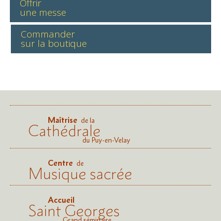
Offrir
une messe
Commander
sur la boutique
Maîtrise
de la
Cathédrale
du Puy-en-Velay
Centre
de
Musique sacrée
Accueil
Saint Georges
Grand séminaire