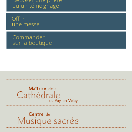
Déposer une prière
ou un témoignage
Offrir
une messe
Commander
sur la boutique
Maîtrise
de la
Cathédrale
du Puy-en-Velay
Centre
de
Musique sacrée