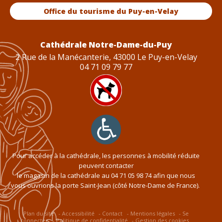
Office du tourisme du Puy-en-Velay
Cathédrale Notre-Dame-du-Puy
2 Rue de la Manécanterie, 43000 Le Puy-en-Velay
04 71 09 79 77
Pour accéder à la cathédrale, les personnes à mobilité réduite
peuvent contacter
le magasin de la cathédrale au
04 71 05 98 74
afin que nous
vous ouvrions la porte Saint-Jean (côté Notre-Dame de France).
Plan du site
Accessibilité
Contact
Mentions légales
Se
connecter
Politique de confidentialité
Gestion des cookies