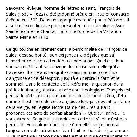
Savoyard, évêque, homme de lettres et saint, François de
Sales (1567 – 1622) a été ordonné prêtre en 1593 et consacré
évêque en 1602. Dans une époque marquée par la Réforme, il
a sillonné son diocèse pour présenter la foi catholique. Avec
Sainte Jeanne de Chantal, il a fondé l’ordre de La Visitation
Sainte-Marie en 1610.
Ce qui touche en premier dans la personnalité de François de
Sales, c’est sa bonté : son exigence n’a d’égales que sa
bienveillance et son attention aux personnes. Quel est donc
son secret ? Il faut se souvenir de la crise spirituelle qu’il a
traversée. Il a 19 ans lorsqu’il est saisi par une forte crise
d’angoisse et de désespoir, jusqu’à en perdre la faim et le
sommeil. Dans le contexte de la Réforme, la question de la
prédestination agite alors la réflexion théologique. François est
persuadé d’être exclu pour toujours de l’amitié de Dieu, d’être
damné. Il est libéré de cette angoisse lorsque, devant la statue
de la Vierge, en l’église Notre-Dame des Grès à Paris, il
prononce cet acte de parfait abandon : « Quoiqu’il arrive… je
vous aimerai Seigneur, au moins en cette vie s’il ne m’est pas
permis de vous aimer dans la vie éternelle… et j’espérerai
toujours en votre miséricorde. » Il fait le choix du « pur amour
». La liberté de François de Sales est le fruit de cette libération