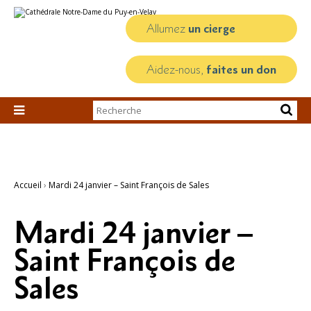
Aller
Outils
au
personnels
contenu.
Allumez
un cierge
|
Aller
à
la
Aidez-nous,
faites un don
navigation
Chercher par

Recherche
avancée…
Accueil
›
Mardi 24 janvier – Saint François de Sales
Mardi 24 janvier –
Saint François de
Sales