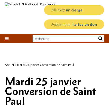
Aller
Outils
au
personnels
contenu.
Allumez
un cierge
|
Aller
à
la
Aidez-nous,
faites un don
navigation
Chercher par

Recherche
avancée…
Accueil
›
Mardi 25 janvier Conversion de Saint Paul
Mardi 25 janvier
Conversion de Saint
Paul