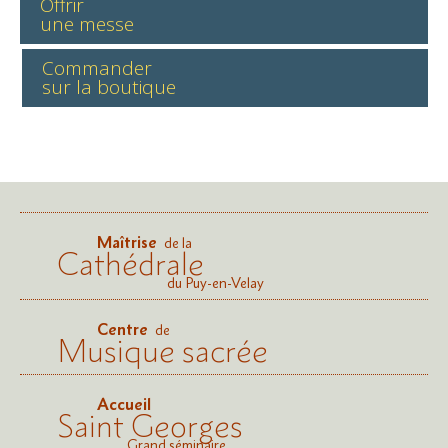
Offrir
une messe
Commander
sur la boutique
Maîtrise
de la
Cathédrale
du Puy-en-Velay
Centre
de
Musique sacrée
Accueil
Saint Georges
Grand séminaire