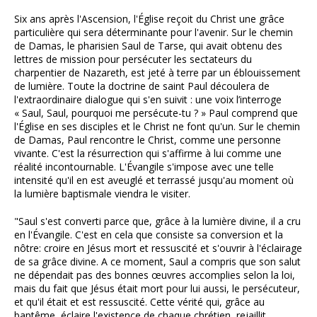
Six ans après l'Ascension, l'Église reçoit du Christ une grâce
particulière qui sera déterminante pour l'avenir. Sur le chemin
de Damas, le pharisien Saul de Tarse, qui avait obtenu des
lettres de mission pour persécuter les sectateurs du
charpentier de Nazareth, est jeté à terre par un éblouissement
de lumière. Toute la doctrine de saint Paul découlera de
l'extraordinaire dialogue qui s'en suivit : une voix l’interroge
« Saul, Saul, pourquoi me persécute-tu ? » Paul comprend que
l'Église en ses disciples et le Christ ne font qu'un. Sur le chemin
de Damas, Paul rencontre le Christ, comme une personne
vivante. C'est la résurrection qui s'affirme à lui comme une
réalité incontournable. L'Évangile s'impose avec une telle
intensité qu'il en est aveuglé et terrassé jusqu'au moment où
la lumière baptismale viendra le visiter.
"Saul s'est converti parce que, grâce à la lumière divine, il a cru
en l'Évangile. C'est en cela que consiste sa conversion et la
nôtre: croire en Jésus mort et ressuscité et s'ouvrir à l'éclairage
de sa grâce divine. A ce moment, Saul a compris que son salut
ne dépendait pas des bonnes œuvres accomplies selon la loi,
mais du fait que Jésus était mort pour lui aussi, le persécuteur,
et qu'il était et est ressuscité. Cette vérité qui, grâce au
baptême, éclaire l'existence de chaque chrétien, rejaillit