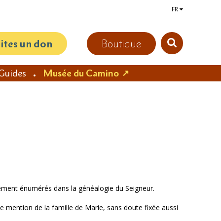
FR
aites un don
Boutique
Guides
Musée du Camino
uement énumérés dans la généalogie du Seigneur.
le mention de la famille de Marie, sans doute fixée aussi