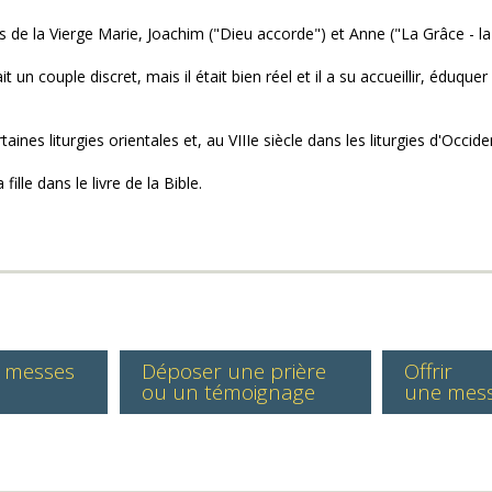
ts de la Vierge Marie, Joachim ("Dieu accorde") et Anne ("La Grâce - la
n couple discret, mais il était bien réel et il a su accueillir, éduquer M
ines liturgies orientales et, au VIIIe siècle dans les liturgies d'Occide
lle dans le livre de la Bible.
s messes
Déposer une prière
Offrir
ou un témoignage
une mes