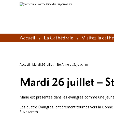
Aller
Outils
au
personnels
contenu.
|
Aller
à
la
navigation
Accueil
La Cathédrale
Visitez la cath
Accueil
›
Mardi 26 juillet – Ste Anne et St Joachim
Mardi 26 juillet – S
Marie est présentée dans les évangiles comme une jeune 
Les quatre Évangiles, entièrement tournés vers la Bonne N
à Nazareth.