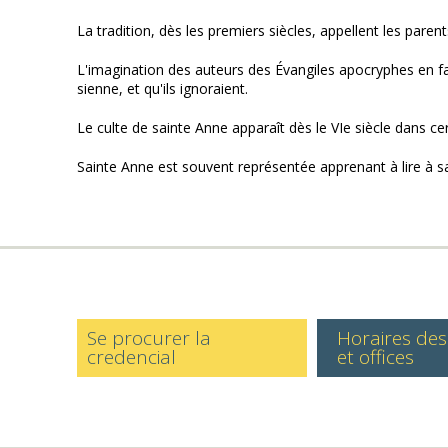
La tradition, dès les premiers siècles, appellent les paren
L'imagination des auteurs des Évangiles apocryphes en fait u
sienne, et qu'ils ignoraient.
Le culte de sainte Anne apparaît dès le VIe siècle dans certa
Sainte Anne est souvent représentée apprenant à lire à sa fi
Se procurer la
Horaires de
credencial
et offices