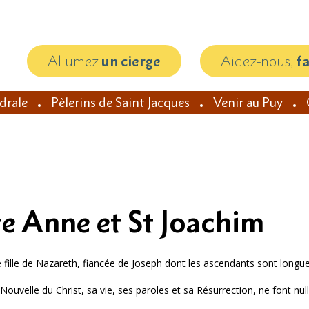
Allumez
un cierge
Aidez-nous,
f
édrale
Pèlerins de Saint Jacques
Venir au Puy
te Anne et St Joachim
fille de Nazareth, fiancée de Joseph dont les ascendants sont long
ouvelle du Christ, sa vie, ses paroles et sa Résurrection, ne font nul