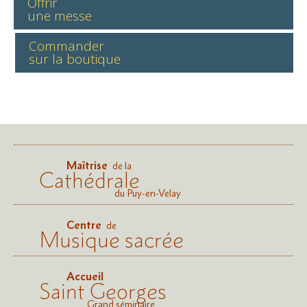
Offrir
une messe
Commander
sur la boutique
Maîtrise
de la
Cathédrale
du Puy-en-Velay
Centre
de
Musique sacrée
Accueil
Saint Georges
Grand séminaire