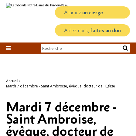
Aller
Outils
au
personnels
contenu.
Allumez
un cierge
|
Aller
à
la
Aidez-nous,
faites un don
navigation
Chercher par

Recherche
avancée…
Accueil
›
Mardi 7 décembre - Saint Ambroise, évêque, docteur de l'Église
Mardi 7 décembre -
Saint Ambroise,
évêque, docteur de