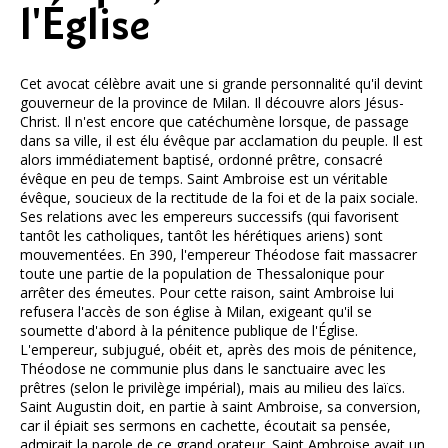
l'Église
Cet avocat célèbre avait une si grande personnalité qu'il devint
gouverneur de la province de Milan. Il découvre alors Jésus-
Christ. Il n'est encore que catéchumène lorsque, de passage
dans sa ville, il est élu évêque par acclamation du peuple. Il est
alors immédiatement baptisé, ordonné prêtre, consacré
évêque en peu de temps. Saint Ambroise est un véritable
évêque, soucieux de la rectitude de la foi et de la paix sociale.
Ses relations avec les empereurs successifs (qui favorisent
tantôt les catholiques, tantôt les hérétiques ariens) sont
mouvementées. En 390, l'empereur Théodose fait massacrer
toute une partie de la population de Thessalonique pour
arrêter des émeutes. Pour cette raison, saint Ambroise lui
refusera l'accès de son église à Milan, exigeant qu'il se
soumette d'abord à la pénitence publique de l'Église.
L'empereur, subjugué, obéit et, après des mois de pénitence,
Théodose ne communie plus dans le sanctuaire avec les
prêtres (selon le privilège impérial), mais au milieu des laïcs.
Saint Augustin doit, en partie à saint Ambroise, sa conversion,
car il épiait ses sermons en cachette, écoutait sa pensée,
admirait la parole de ce grand orateur. Saint Ambroise avait un