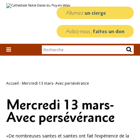
Aller
Outils
au
personnels
contenu.
Allumez
un cierge
|
Aller
à
la
Aidez-nous,
faites un don
navigation
Chercher par

Recherche
avancée…
Accueil
›
Mercredi 13 mars- Avec persévérance
Mercredi 13 mars-
Avec persévérance
«De nombreuses saintes et saintes ont fait l’expérience de la