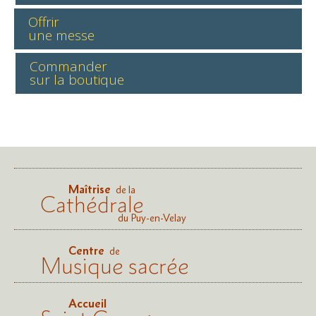
Offrir
une messe
Commander
sur la boutique
Maîtrise
de la
Cathédrale
du Puy-en-Velay
Centre
de
Musique sacrée
Accueil