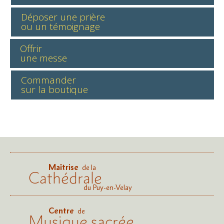
Déposer une prière
ou un témoignage
Offrir
une messe
Commander
sur la boutique
Maîtrise
de la
Cathédrale
du Puy-en-Velay
Centre
de
Musique sacrée