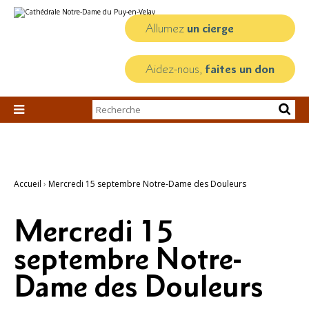
Aller
Outils
au
personnels
contenu.
Allumez
un cierge
|
Aller
à
la
Aidez-nous,
faites un don
navigation
Chercher par

Recherche
avancée…
Accueil
›
Mercredi 15 septembre Notre-Dame des Douleurs
Mercredi 15
septembre Notre-
Dame des Douleurs