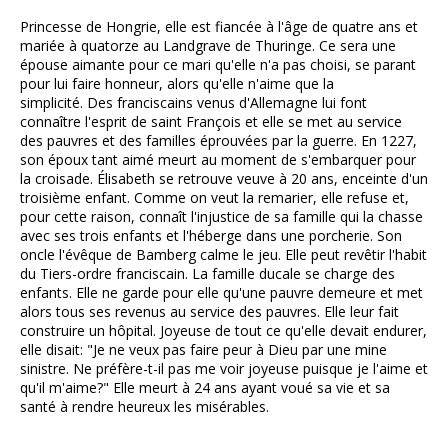
Princesse de Hongrie, elle est fiancée à l'âge de quatre ans et
mariée à quatorze au Landgrave de Thuringe. Ce sera une
épouse aimante pour ce mari qu'elle n'a pas choisi, se parant
pour lui faire honneur, alors qu'elle n'aime que la
simplicité. Des franciscains venus d'Allemagne lui font
connaître l'esprit de saint François et elle se met au service
des pauvres et des familles éprouvées par la guerre. En 1227,
son époux tant aimé meurt au moment de s'embarquer pour
la croisade. Élisabeth se retrouve veuve à 20 ans, enceinte d'un
troisième enfant. Comme on veut la remarier, elle refuse et,
pour cette raison, connaît l'injustice de sa famille qui la chasse
avec ses trois enfants et l'héberge dans une porcherie. Son
oncle l'évêque de Bamberg calme le jeu. Elle peut revêtir l'habit
du Tiers-ordre franciscain. La famille ducale se charge des
enfants. Elle ne garde pour elle qu'une pauvre demeure et met
alors tous ses revenus au service des pauvres. Elle leur fait
construire un hôpital. Joyeuse de tout ce qu'elle devait endurer,
elle disait: "Je ne veux pas faire peur à Dieu par une mine
sinistre. Ne préfère-t-il pas me voir joyeuse puisque je l'aime et
qu'il m'aime?" Elle meurt à 24 ans ayant voué sa vie et sa
santé à rendre heureux les misérables.