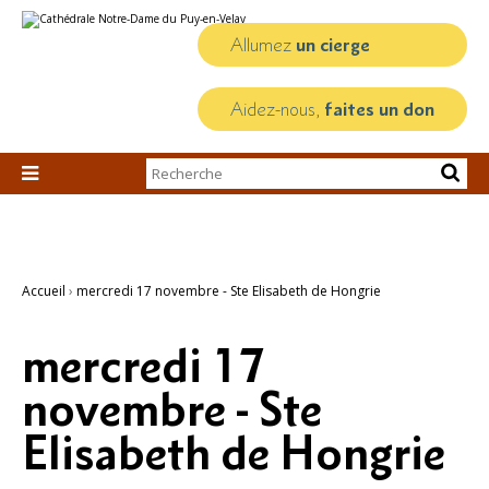
Aller
Outils
au
personnels
contenu.
Allumez
un cierge
|
Aller
à
la
Aidez-nous,
faites un don
navigation
Chercher par

Recherche
avancée…
Accueil
›
mercredi 17 novembre - Ste Elisabeth de Hongrie
mercredi 17
novembre - Ste
Elisabeth de Hongrie