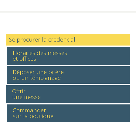
Se procurer la credencial
Horaires des messes
et offices
Déposer une prière
ou un témoignage
Offrir
une messe
Commander
sur la boutique