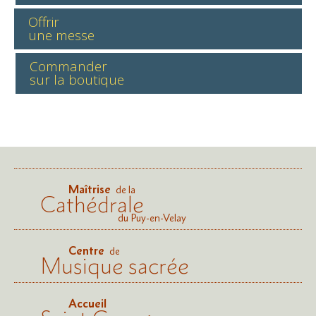
Offrir
une messe
Commander
sur la boutique
Maîtrise
de la
Cathédrale
du Puy-en-Velay
Centre
de
Musique sacrée
Accueil