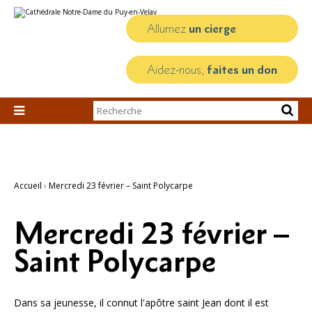
Aller
Outils
au
personnels
contenu.
Allumez
un cierge
|
Aller
à
la
Aidez-nous,
faites un don
navigation
Chercher par

Recherche
avancée…
Accueil
›
Mercredi 23 février – Saint Polycarpe
Mercredi 23 février –
Saint Polycarpe
Dans sa jeunesse, il connut l'apôtre saint Jean dont il est