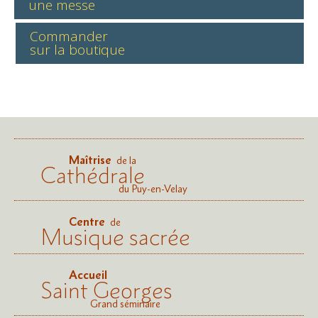
une messe
Commander
sur la boutique
Maîtrise
de la
Cathédrale
du Puy-en-Velay
Centre
de
Musique sacrée
Accueil
Saint Georges
Grand séminaire