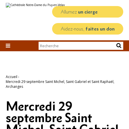
Aller
Outils
au
personnels
contenu.
Allumez
un cierge
|
Aller
à
la
Aidez-nous,
faites un don
navigation
Chercher par

Recherche
avancée…
Accueil
›
Mercredi 29 septembre Saint Michel, Saint Gabriel et Saint Raphaël,
Archanges
Mercredi 29
septembre Saint