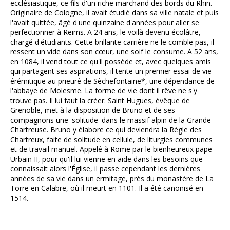
ecclésiastique, ce fils d'un riche marchand des bords du Rhin.
Originaire de Cologne, il avait étudié dans sa ville natale et puis
l'avait quittée, âgé d'une quinzaine d'années pour aller se
perfectionner à Reims. A 24 ans, le voilà devenu écolâtre,
chargé d'étudiants. Cette brillante carrière ne le comble pas, il
ressent un vide dans son cœur, une soif le consume. A 52 ans,
en 1084, il vend tout ce qu'il possède et, avec quelques amis
qui partagent ses aspirations, il tente un premier essai de vie
érémitique au prieuré de Sèchefontaine*, une dépendance de
l'abbaye de Molesme. La forme de vie dont il rêve ne s'y
trouve pas. Il lui faut la créer. Saint Hugues, évêque de
Grenoble, met à la disposition de Bruno et de ses
compagnons une 'solitude' dans le massif alpin de la Grande
Chartreuse. Bruno y élabore ce qui deviendra la Règle des
Chartreux, faite de solitude en cellule, de liturgies communes
et de travail manuel. Appelé à Rome par le bienheureux pape
Urbain II, pour qu'il lui vienne en aide dans les besoins que
connaissait alors l'Église, il passe cependant les dernières
années de sa vie dans un ermitage, près du monastère de La
Torre en Calabre, où il meurt en 1101. Il a été canonisé en
1514.