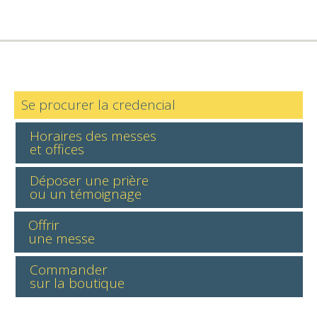
Se procurer la credencial
Horaires des messes
et offices
Déposer une prière
ou un témoignage
Offrir
une messe
Commander
sur la boutique