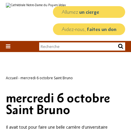
Aller
Outils
au
personnels
contenu.
Allumez
un cierge
|
Aller
à
la
Aidez-nous,
faites un don
navigation
Chercher par

Recherche
avancée…
Accueil
›
mercredi 6 octobre Saint Bruno
mercredi 6 octobre
Saint Bruno
Il avait tout pour faire une belle carrière d'universitaire