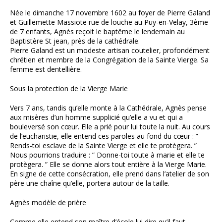
Née le dimanche 17 novembre 1602 au foyer de Pierre Galand
et Guillemette Massiote rue de louche au Puy-en-Velay, 3ème
de 7 enfants, Agnès reçoit le baptême le lendemain au
Baptistère St jean, près de la cathédrale.
Pierre Galand est un modeste artisan coutelier, profondément
chrétien et membre de la Congrégation de la Sainte Vierge. Sa
femme est dentellière.
Sous la protection de la Vierge Marie
Vers 7 ans, tandis qu’elle monte à la Cathédrale, Agnès pense
aux misères d’un homme supplicié qu’elle a vu et qui a
bouleversé son cœur. Elle a prié pour lui toute la nuit. Au cours
de l’eucharistie, elle entend ces paroles au fond du cœur : ”
Rends-toi esclave de la Sainte Vierge et elle te protègera. ”
Nous pourrions traduire : ” Donne-toi toute à marie et elle te
protègera. ” Elle se donne alors tout entière à la Vierge Marie.
En signe de cette consécration, elle prend dans l’atelier de son
père une chaîne qu’elle, portera autour de la taille.
Agnès modèle de prière
Comme elle entend son maître d’école lui dire qu’il faut