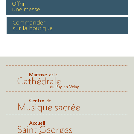
Offrir
une messe
Commander
sur la boutique
Maîtrise
de la
Cathédrale
du Puy-en-Velay
Centre
de
Musique sacrée
Accueil
Saint Georges