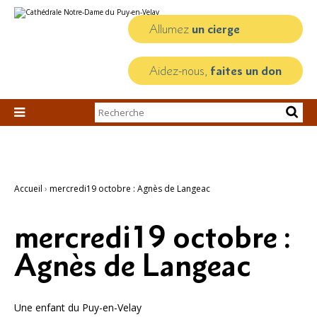
Aller
Outils
au
personnels
contenu.
Allumez
un cierge
|
Aller
à
la
Aidez-nous,
faites un don
navigation
Chercher par

Recherche
avancée…
Accueil
›
mercredi19 octobre : Agnès de Langeac
mercredi19 octobre :
Agnès de Langeac
Une enfant du Puy-en-Velay