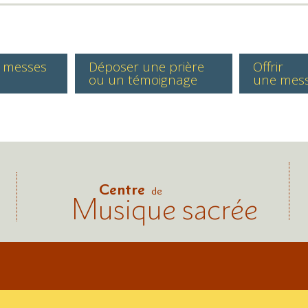
s messes
Déposer une prière
Offrir
ou un témoignage
une mes
Centre
de
Musique sacrée