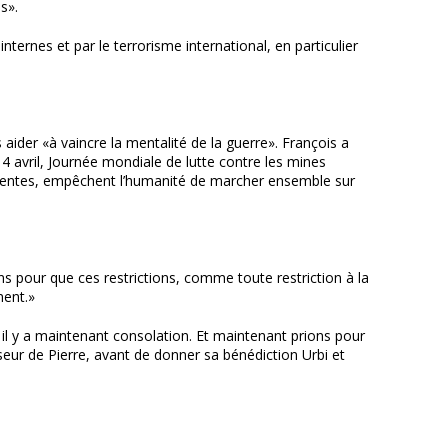
s».
ternes et par le terrorisme international, en particulier
 aider «à vaincre la mentalité de la guerre». François a
 4 avril, Journée mondiale de lutte contre les mines
ocentes, empêchent l’humanité de marcher ensemble sur
ns pour que ces restrictions, comme toute restriction à la
ment.»
l, il y a maintenant consolation. Et maintenant prions pour
seur de Pierre, avant de donner sa bénédiction Urbi et