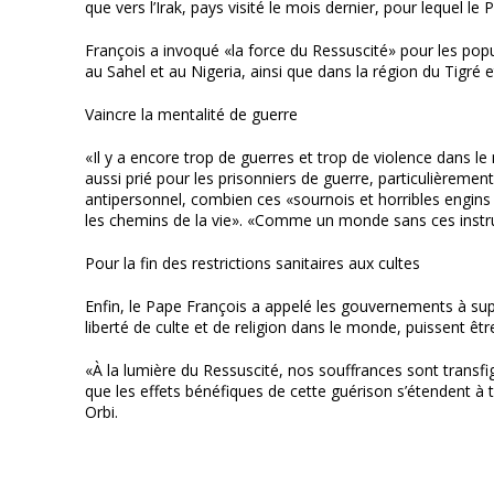
que vers l’Irak, pays visité le mois dernier, pour lequel l
François a invoqué «la force du Ressuscité» pour les popul
au Sahel et au Nigeria, ainsi que dans la région du Tigré
Vaincre la mentalité de guerre
«Il y a encore trop de guerres et trop de violence dans le 
aussi prié pour les prisonniers de guerre, particulièremen
antipersonnel, combien ces «sournois et horribles engi
les chemins de la vie». «Comme un monde sans ces instrum
Pour la fin des restrictions sanitaires aux cultes
Enfin, le Pape François a appelé les gouvernements à supp
liberté de culte et de religion dans le monde, puissent êt
«À la lumière du Ressuscité, nos souffrances sont transfigu
que les effets bénéfiques de cette guérison s’étendent à 
Orbi.