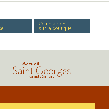
Commander
se
sur la boutique
Accueil
Saint Georges
Grand séminaire