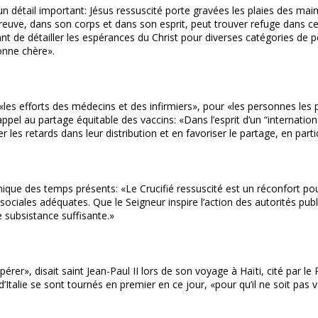
 un détail important: Jésus ressuscité porte gravées les plaies des main
ve, dans son corps et dans son esprit, peut trouver refuge dans ces 
avant de détailler les espérances du Christ pour diverses catégories 
onne chère».
es efforts des médecins et des infirmiers», pour «les personnes les plu
appel au partage équitable des vaccins: «Dans l’esprit d’un “internat
es retards dans leur distribution et en favoriser le partage, en partic
ique des temps présents: «Le Crucifié ressuscité est un réconfort pou
ociales adéquates. Que le Seigneur inspire l’action des autorités publiq
e subsistance suffisante.»
érer», disait saint Jean-Paul II lors de son voyage à Haïti, cité par le
alie se sont tournés en premier en ce jour, «pour qu’il ne soit pas vain