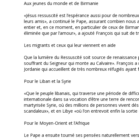
Aux jeunes du monde et de Birmanie
«Jésus ressuscité est l’espérance aussi pour de nombreux j
leurs amis», a continué le Pape, assurant combien nous a
entier et, en ce moment, en particulier de ceux de Birman
éliminée que par l’amour», a ajouté François qui suit de trè
Les migrants et ceux qui leur viennent en aide
Que la lumière du Ressuscité soit source de renaissance p
souffrant du Seigneur qui monte au Calvaire». François a r
Jordanie qui accueillent de très nombreux réfugiés ayant fui
Pour le Liban et la Syrie
«Que le peuple libanais, qui traverse une période de diffi
internationale dans sa vocation d’être une terre de renco
martyrisée Syrie, où des millions de personnes vivent d
scandaleux», et en Libye «où l’on entrevoit enfin la sorti
Pour le Moyen-Orient et l’Afrique
Le Pape a ensuite tourné ses pensées naturellement vers 