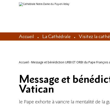
Aller
Outils
au
personnels
contenu.
|
Aller
à
la
navigation
Accueil
La Cathédrale
Visitez la cath
Accueil
›
Message et bénédiction URBI ET ORBI du Pape François a
Message et bénédic
Vatican
le Pape exhorte à vaincre la mentalité de la g