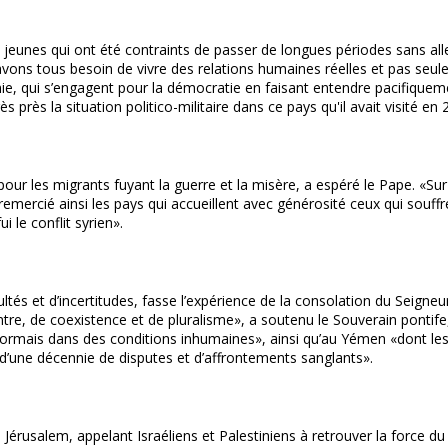
eunes qui ont été contraints de passer de longues périodes sans aller 
vons tous besoin de vivre des relations humaines réelles et pas seul
ie, qui s’engagent pour la démocratie en faisant entendre pacifiqueme
s près la situation politico-militaire dans ce pays qu'il avait visité en 
our les migrants fuyant la guerre et la misère, a espéré le Pape. «Sur
emercié ainsi les pays qui accueillent avec générosité ceux qui souffren
 le conflit syrien».
cultés et d’incertitudes, fasse l’expérience de la consolation du Seig
ntre, de coexistence et de pluralisme», a soutenu le Souverain pontif
ésormais dans des conditions inhumaines», ainsi qu’au Yémen «dont le
e d’une décennie de disputes et d’affrontements sanglants».
Jérusalem, appelant Israéliens et Palestiniens à retrouver la force d