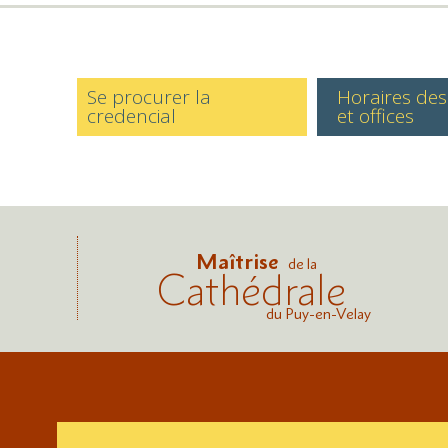
Se procurer la
Horaires de
credencial
et offices
Maîtrise
de la
Cathédrale
du Puy-en-Velay