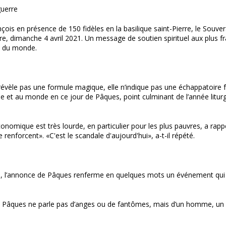
guerre
ois en présence de 150 fidèles en la basilique saint-Pierre, le Souver
rre, dimanche 4 avril 2021. Un message de soutien spirituel aux plus fra
ns du monde.
èle pas une formule magique, elle n’indique pas une échappatoire fac
le et au monde en ce jour de Pâques, point culminant de l’année litu
nomique est très lourde, en particulier pour les plus pauvres, a rappelé
 renforcent». «C'est le scandale d'aujourd'hui», a-t-il répété.
re, l’annonce de Pâques renferme en quelques mots un événement qui do
de Pâques ne parle pas d’anges ou de fantômes, mais d’un homme, un