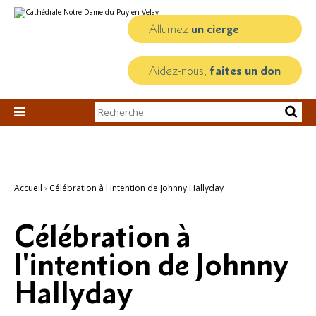
Aller
Outils
au
personnels
contenu.
Allumez
un cierge
|
Aller
à
la
Aidez-nous,
faites un don
navigation
Chercher par

Recherche
avancée…
Accueil
›
Célébration à l'intention de Johnny Hallyday
Célébration à
l'intention de Johnny
Hallyday