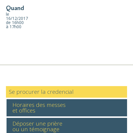
Quand
le
16/12/2017
de 16h00
à 17h00
Se procurer la credencial
Horaires des messes
et offices
Déposer une prière
ou un témoignage