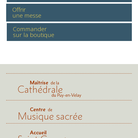
Offrir
une messe
Commander
sur la boutique
Maîtrise
de la
Cathédrale
du Puy-en-Velay
Centre
de
Musique sacrée
Accueil