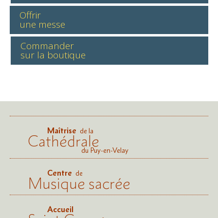
Offrir
une messe
Commander
sur la boutique
Maîtrise
de la
Cathédrale
du Puy-en-Velay
Centre
de
Musique sacrée
Accueil