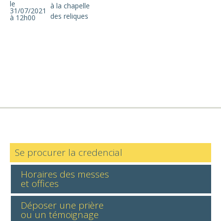
le
à la chapelle
31/07/2021
des reliques
à 12h00
Se procurer la credencial
Horaires des messes
et offices
Déposer une prière
ou un témoignage