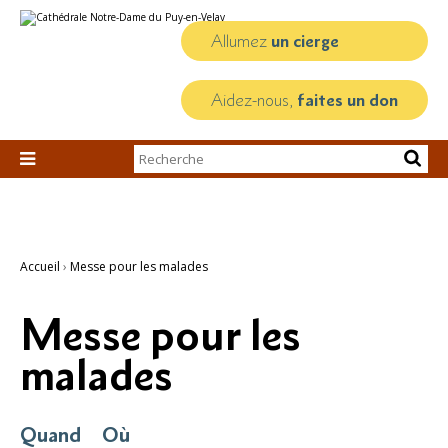
Aller
Outils
au
personnels
contenu.
Allumez
un cierge
|
Aller
à
la
Aidez-nous,
faites un don
navigation
Chercher par

Recherche
avancée…
Accueil
›
Messe pour les malades
Messe pour les
malades
Quand
Où