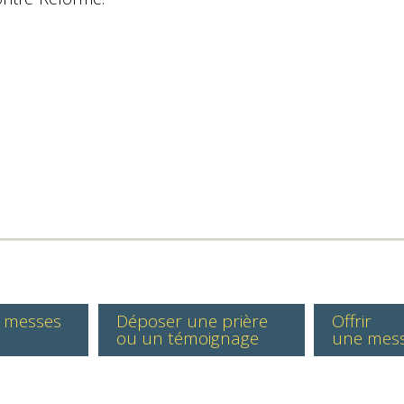
s messes
Déposer une prière
Offrir
ou un témoignage
une mes