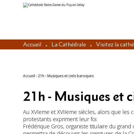
Aller
Outils
au
personnels
contenu.
|
Aller
à
la
navigation
Accueil
La Cathédrale
Visitez la cath
Accueil
›
21h - Musiques et ciels baroques
21h - Musiques et c
Au XVIeme et XVIIeme siècles, alors que les c
protestants expriment leur foi.
Frédérique Gros, organiste titulaire du gra
permettra de découvrir les peintures de la C