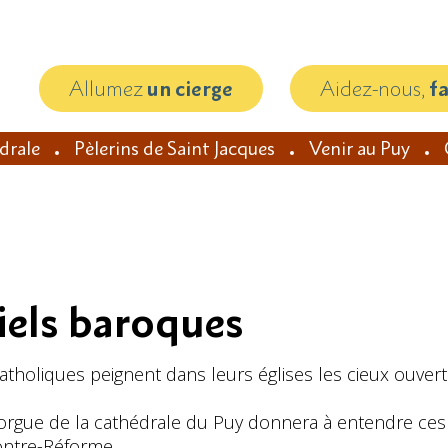
Allumez
un cierge
Aidez-nous,
f
édrale
Pèlerins de Saint Jacques
Venir au Puy
iels baroques
atholiques peignent dans leurs églises les cieux ouvert
nd orgue de la cathédrale du Puy donnera à entendre c
ontre-Réforme.