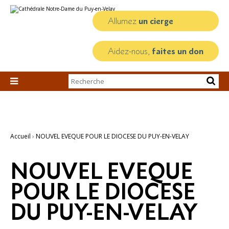
Aller
Outils
au
personnels
contenu.
Allumez
un cierge
|
Aller
à
la
Aidez-nous,
faites un don
navigation
Chercher par

Recherche
avancée…
Accueil
›
NOUVEL EVEQUE POUR LE DIOCESE DU PUY-EN-VELAY
NOUVEL EVEQUE
POUR LE DIOCESE
DU PUY-EN-VELAY