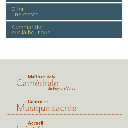
Offrir
une messe
Commander
sur la boutique
Maîtrise
de la
Cathédrale
du Puy-en-Velay
Centre
de
Musique sacrée
Accueil