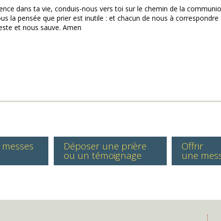
ésence dans ta vie, conduis-nous vers toi sur le chemin de la communion 
nous la pensée que prier est inutile : et chacun de nous à correspondr
nifeste et nous sauve. Amen
s messes
Déposer une prière
Offrir
ou un témoignage
une mes