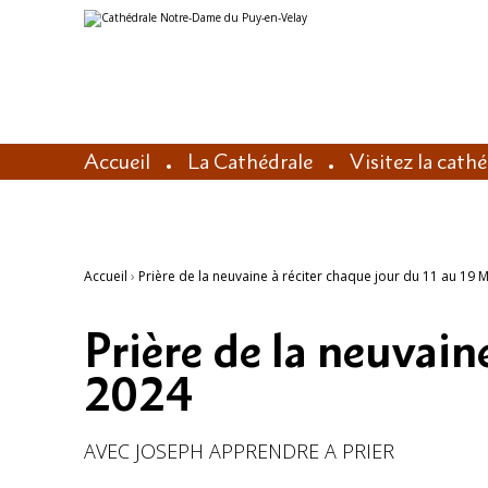
Aller
Outils
au
personnels
contenu.
|
Aller
à
la
navigation
Accueil
La Cathédrale
Visitez la cath
Accueil
›
Prière de la neuvaine à réciter chaque jour du 11 au 19 
Prière de la neuvain
2024
AVEC JOSEPH APPRENDRE A PRIER