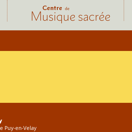
Centre
de
Musique sacrée
y
Le Puy-en-Velay