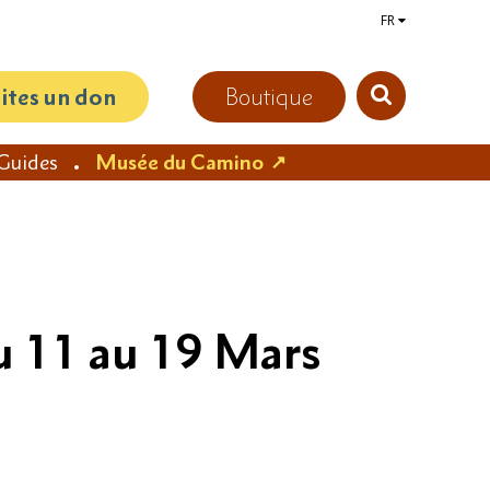
FR
aites un don
Boutique
Guides
Musée du Camino
du 11 au 19 Mars