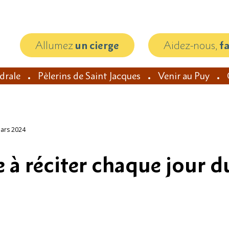
Allumez
un cierge
Aidez-nous,
f
édrale
Pèlerins de Saint Jacques
Venir au Puy
Mars 2024
e à réciter chaque jour 