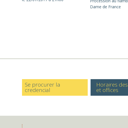
Procession au flamb
Dame de France
Se procurer la
Horaires de
credencial
et offices