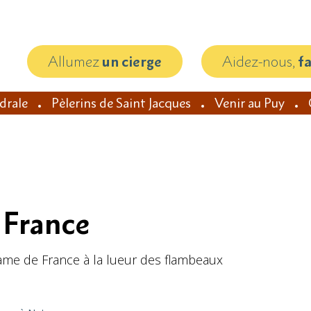
Allumez
un cierge
Aidez-nous,
f
édrale
Pèlerins de Saint Jacques
Venir au Puy
 France
ame de France à la lueur des flambeaux