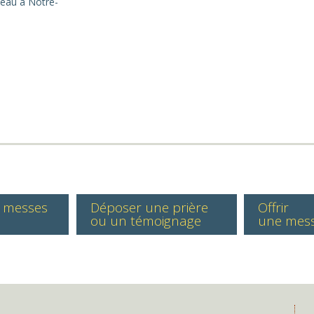
eau à Notre-
s messes
Déposer une prière
Offrir
ou un témoignage
une mes