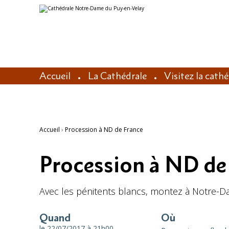
Aller
Outils
au
personnels
contenu.
|
Aller
à
la
navigation
Accueil
La Cathédrale
Visitez la cath
Accueil
›
Procession à ND de France
Procession à ND de
Avec les pénitents blancs, montez à Notre-D
Quand
Où
le 22/07/2017
à 21h00