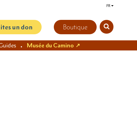
FR
aites un don
Boutique
Guides
Musée du Camino