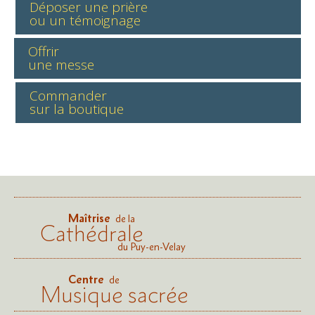
Déposer une prière
ou un témoignage
Offrir
une messe
Commander
sur la boutique
Maîtrise
de la
Cathédrale
du Puy-en-Velay
Centre
de
Musique sacrée