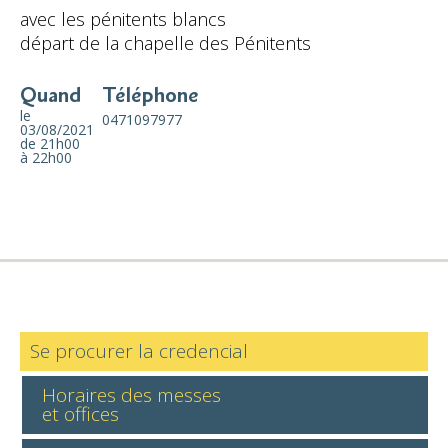
avec les pénitents blancs
départ de la chapelle des Pénitents
Quand
Téléphone
le
0471097977
03/08/2021
de 21h00
à 22h00
Se procurer la credencial
Horaires des messes
et offices