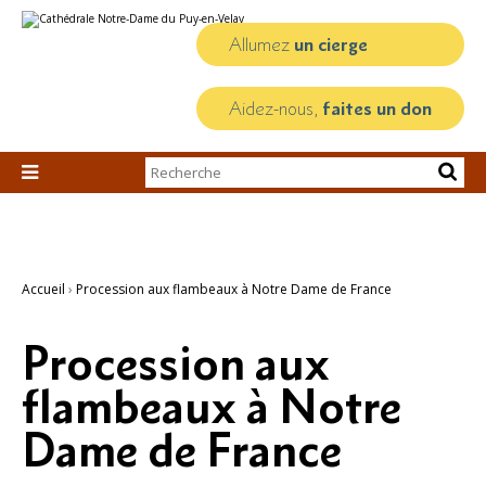
Aller
Outils
au
personnels
contenu.
Allumez
un cierge
|
Aller
à
la
Aidez-nous,
faites un don
navigation
Chercher par

Recherche
avancée…
Accueil
›
Procession aux flambeaux à Notre Dame de France
Procession aux
flambeaux à Notre
Dame de France