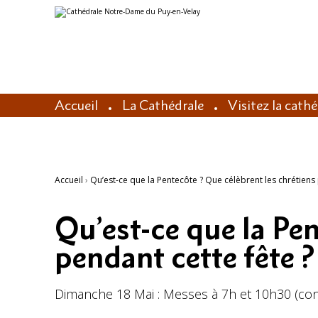
Aller
Outils
au
personnels
contenu.
|
Aller
à
la
navigation
Accueil
La Cathédrale
Visitez la cath
Accueil
›
Qu’est-ce que la Pentecôte ? Que célèbrent les chrétiens 
Qu’est-ce que la Pen
pendant cette fête ?
Dimanche 18 Mai : Messes à 7h et 10h30 (con