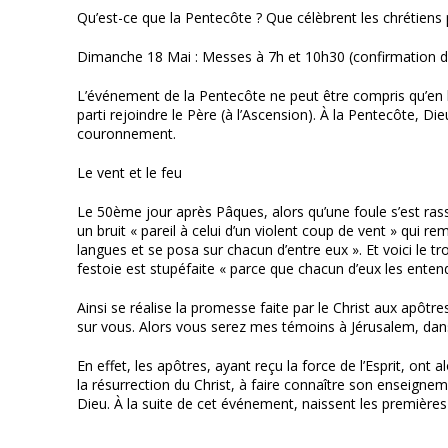
Qu’est-ce que la Pentecôte ? Que célèbrent les chrétiens 
Dimanche 18 Mai : Messes à 7h et 10h30 (confirmation 
L’événement de la Pentecôte ne peut être compris qu’en li
parti rejoindre le Père (à l’Ascension). À la Pentecôte, Di
couronnement.
Le vent et le feu
Le 50ème jour après Pâques, alors qu’une foule s’est ra
un bruit « pareil à celui d’un violent coup de vent » qui r
langues et se posa sur chacun d’entre eux ». Et voici le troi
festoie est stupéfaite « parce que chacun d’eux les entenda
Ainsi se réalise la promesse faite par le Christ aux apôtr
sur vous. Alors vous serez mes témoins à Jérusalem, dans t
En effet, les apôtres, ayant reçu la force de l’Esprit, on
la résurrection du Christ, à faire connaître son enseignem
Dieu. À la suite de cet événement, naissent les premièr