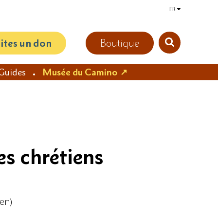
FR
aites un don
Boutique
Guides
Musée du Camino
es chrétiens
en)