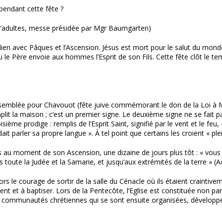
pendant cette fête ?
d'adultes, messe présidée par Mgr Baumgarten)
en avec Pâques et l’Ascension. Jésus est mort pour le salut du monde 
eu le Père envoie aux hommes l’Esprit de son Fils. Cette fête clôt le te
ssemblée pour Chavouot (fête juive commémorant le don de la Loi à 
emplit la maison ; c’est un premier signe. Le deuxième signe ne se fait 
sième prodige : remplis de l’Esprit Saint, signifié par le vent et le feu,
it parler sa propre langue ». À tel point que certains les croient « plei
es au moment de son Ascension, une dizaine de jours plus tôt : « vous a
oute la Judée et la Samarie, et jusqu’aux extrémités de la terre » (Ac
t alors le courage de sortir de la salle du Cénacle où ils étaient crain
ent et à baptiser. Lors de la Pentecôte, l’Eglise est constituée non pa
es communautés chrétiennes qui se sont ensuite organisées, développ