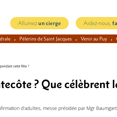
Allumez
un cierge
Aidez-nous,
f
édrale
Pèlerins de Saint Jacques
Venir au Puy
pendant cette fête ?
tecôte ? Que célèbrent l
firmation d'adultes, messe présidée par Mgr Baumgart