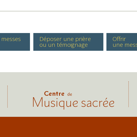
s messes
Déposer une prière
Offrir
ou un témoignage
une mes
Centre
de
Musique sacrée