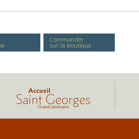
Commander
se
sur la boutique
Accueil
Saint Georges
Grand séminaire