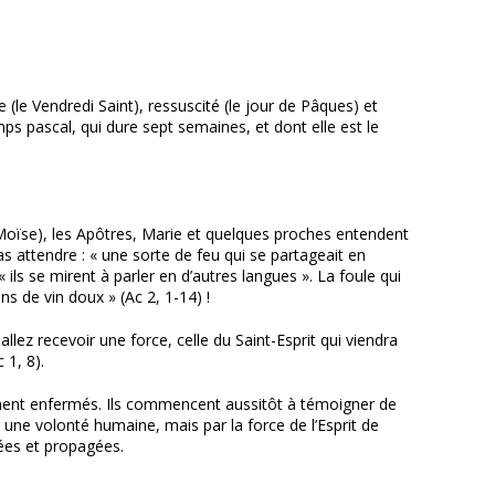
(le Vendredi Saint), ressuscité (le jour de Pâques) et
mps pascal, qui dure sept semaines, et dont elle est le
Moïse), les Apôtres, Marie et quelques proches entendent
pas attendre : « une sorte de feu qui se partageait en
 « ils se mirent à parler en d’autres langues ». La foule qui
ns de vin doux » (Ac 2, 1-14) !
llez recevoir une force, celle du Saint-Esprit qui viendra
 1, 8).
tivement enfermés. Ils commencent aussitôt à témoigner de
r une volonté humaine, mais par la force de l’Esprit de
ées et propagées.