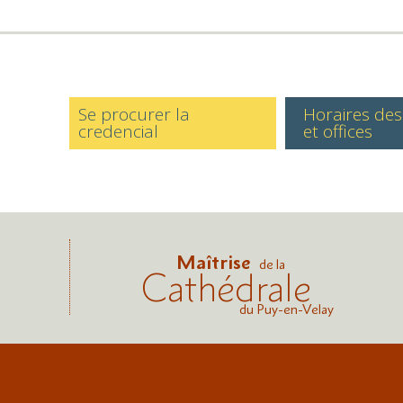
Se procurer la
Horaires de
credencial
et offices
Maîtrise
de la
Cathédrale
du Puy-en-Velay