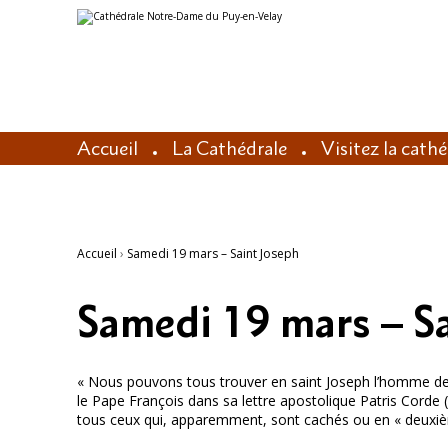
Aller
Outils
au
personnels
contenu.
|
Aller
à
la
navigation
Accueil
La Cathédrale
Visitez la cath
Accueil
›
Samedi 19 mars – Saint Joseph
Samedi 19 mars – Sa
« Nous pouvons tous trouver en saint Joseph l’homme de l
le Pape François dans sa lettre apostolique Patris Corde 
tous ceux qui, apparemment, sont cachés ou en « deuxième