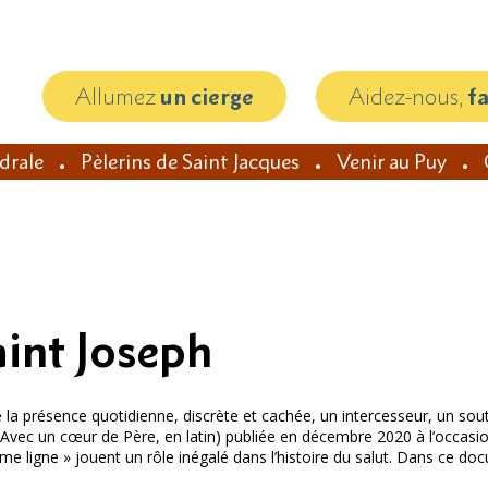
Allumez
un cierge
Aidez-nous,
f
édrale
Pèlerins de Saint Jacques
Venir au Puy
int Joseph
a présence quotidienne, discrète et cachée, un intercesseur, un souti
(Avec un cœur de Père, en latin) publiée en décembre 2020 à l’occasion
 ligne » jouent un rôle inégalé dans l’histoire du salut. Dans ce doc