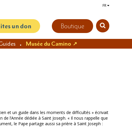
FR
aites un don
Boutique
Guides
Musée du Camino
en et un guide dans les moments de difficultés » écrivait
 de l’Année dédiée à Saint Joseph. « Il nous rappelle que
ument, le Pape partage aussi sa prière à Saint Joseph :