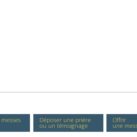
s messes
Déposer une prière
Offrir
ou un témoignage
une mes