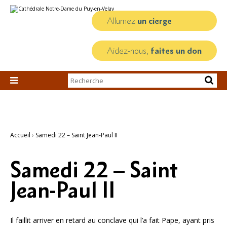
Aller
Outils
au
personnels
contenu.
Allumez
un cierge
|
Aller
à
la
Aidez-nous,
faites un don
navigation
Chercher par

Recherche
avancée…
Accueil
›
Samedi 22 – Saint Jean-Paul II
Samedi 22 – Saint
Jean-Paul II
Il faillit arriver en retard au conclave qui l’a fait Pape, ayant pris