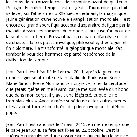
le temps de retrouver le chat de sa voisine avant de quitter la
Pologne. En même temps il est ce géant d’humanité qui a fait
se lever, sur l’athéisme du XXe siècle déclinant, la magnifique
jeune génération d’une nouvelle évangélisation mondiale. Il est
encore ce grand sportif qui accepta d’apparaître défiguré par la
maladie devant les caméras du monde, allant jusqu’au bout de
la souffrance offerte. Puissant par sa capacité d’analyse et de
synthèse, à la fois poète mystique, philosophe, théologien et
fin diplomate, il a transformé la géopolitique mondiale, fait
tomber la peur des hommes et planté l’espérance de la
civilisation de l’amour.
Jean-Paul II est béatifié le 1er mai 2011, après la guérison
d’une religieuse atteinte de la maladie de Parkinson. Sœur
Marie Simon-Pierre Normand témoigne : « J’ai eu la certitude
que j’étais guérie en me levant, car je me suis levée d’un bond,
que dans mon corps, il y avait une légèreté, et que je ne
tremblais plus ». Avec la mère supérieure et les autres sœurs
elles avaient formé une chaîne de prière invoquant le défunt
pape.
Jean-Paul II est canonisé le 27 avril 2015, en même temps que
le pape Jean XXIII, sa fête est fixée au 22 octobre. C’est la
guérison miraculeuse d’une costaricaine, qui eut lieu le soir de