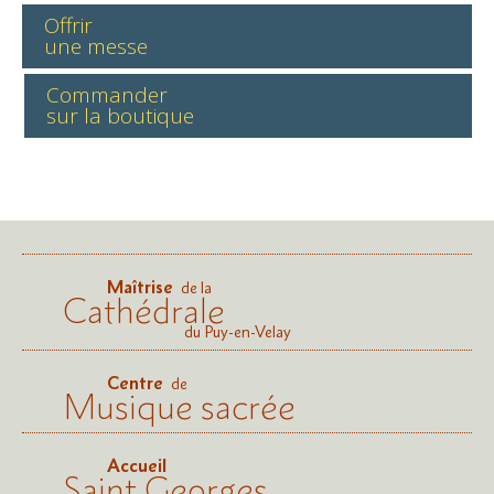
Offrir
une messe
Commander
sur la boutique
Maîtrise
de la
Cathédrale
du Puy-en-Velay
Centre
de
Musique sacrée
Accueil
Saint Georges