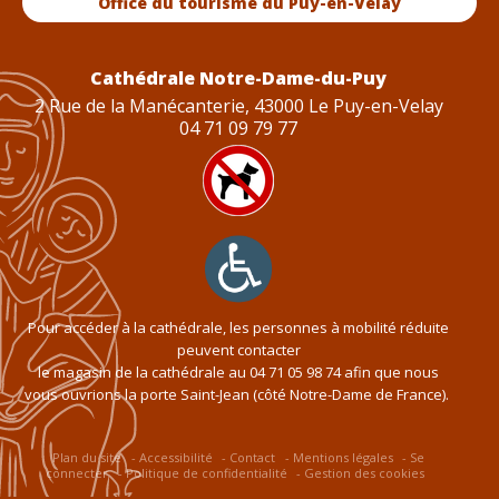
Office du tourisme du Puy-en-Velay
Cathédrale Notre-Dame-du-Puy
2 Rue de la Manécanterie, 43000 Le Puy-en-Velay
04 71 09 79 77
Pour accéder à la cathédrale, les personnes à mobilité réduite
peuvent contacter
le magasin de la cathédrale au
04 71 05 98 74
afin que nous
vous ouvrions la porte Saint-Jean (côté Notre-Dame de France).
Plan du site
Accessibilité
Contact
Mentions légales
Se
connecter
Politique de confidentialité
Gestion des cookies