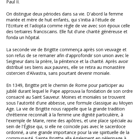
Paul II.
On distingue deux périodes dans sa vie. D'abord la femme
mariée et mère de huit enfants, qui s'initia à l'étude de
l'Ecriture et l'adopta comme règle de vie avec son époux celle
des tertiaires franciscains. Elle fut d'une charité généreuse et
fonda un hôpital.
La seconde vie de Brigitte commença après son veuvage et
son refus de se remarier afin d'approfondir son union avec le
Seigneur dans la prière, la pénitence et la charité. Après avoir
distribué ses biens aux pauvres, elle se retira au monastère
cistercien d'Alvastra, sans pourtant devenir moniale.
En 1349, Brigitte prit le chemin de Rome pour participer au
jubilé durant lequel le Pape approuva la fondation de son ordre
consacré au Saint Sauveur. Moines et moniales se trouvent
sous l'autorité d'une abbesse, une formule classique au Moyen
Age. La vie de Brigitte nous rappelle que la grande tradition
chrétienne reconnaît à la femme une dignité particulière, à
l'exemple de Marie, reine des apôtres, et une place spéciale au
sein de l'Église qui, si elle ne coïncide pas avec le sacerdoce
ordonné, a une grande importance pour la vie spirituelle de la
communauté. Sainte Brigitte alla également en pèlerinage à