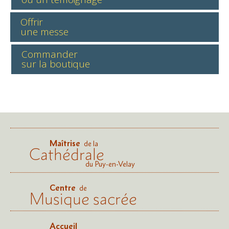
Offrir
une messe
Commander
sur la boutique
Maîtrise
de la
Cathédrale
du Puy-en-Velay
Centre
de
Musique sacrée
Accueil