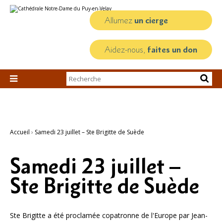
Aller
Outils
au
personnels
contenu.
Allumez
un cierge
|
Aller
à
la
Aidez-nous,
faites un don
navigation
Chercher par

Recherche
avancée…
Accueil
›
Samedi 23 juillet – Ste Brigitte de Suède
Samedi 23 juillet –
Ste Brigitte de Suède
Ste Brigitte a été proclamée copatronne de l'Europe par Jean-