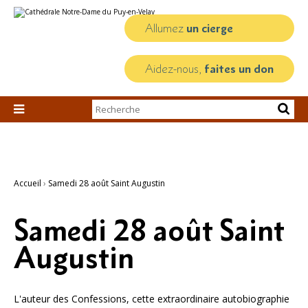
Aller
Outils
au
personnels
contenu.
Allumez
un cierge
|
Aller
à
la
Aidez-nous,
faites un don
navigation
Chercher par

Recherche
avancée…
Accueil
›
Samedi 28 août Saint Augustin
Samedi 28 août Saint
Augustin
L'auteur des Confessions, cette extraordinaire autobiographie