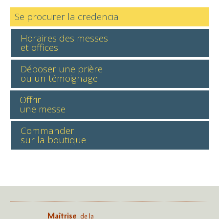
Se procurer la credencial
Horaires des messes
et offices
Déposer une prière
ou un témoignage
Offrir
une messe
Commander
sur la boutique
Maîtrise
de la