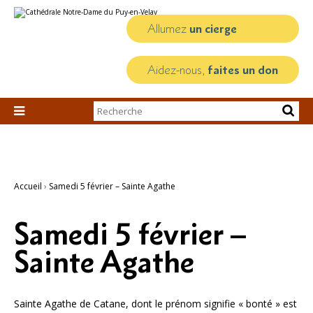
Aller
Outils
au
personnels
contenu.
Allumez
un cierge
|
Aller
à
la
Aidez-nous,
faites un don
navigation
Chercher par

Recherche
avancée…
Accueil
›
Samedi 5 février – Sainte Agathe
Samedi 5 février –
Sainte Agathe
Sainte Agathe de Catane, dont le prénom signifie « bonté » est