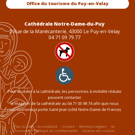
Office du tourisme du Puy-en-Velay
Cathédrale Notre-Dame-du-Puy
2 Rue de la Manécanterie, 43000 Le Puy-en-Velay
04 71 09 79 77
Pour accéder à la cathédrale, les personnes à mobilité réduite
peuvent contacter
le magasin de la cathédrale au
04 71 05 98 74
afin que nous
vous ouvrions la porte Saint-Jean (côté Notre-Dame de France).
Plan du site
Accessibilité
Contact
Mentions légales
Se
connecter
Politique de confidentialité
Gestion des cookies