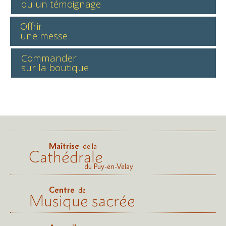
ou un témoignage
Offrir
une messe
Commander
sur la boutique
Maîtrise
de la
Cathédrale
du Puy-en-Velay
Centre
de
Musique sacrée